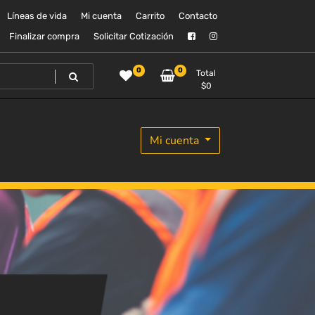
Líneas de vida
Mi cuenta
Carrito
Contacto
Finalizar compra
Solicitar Cotización
0
0
Total
$
0
Mi cuenta