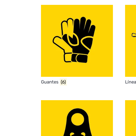
Guantes
(6)
Líne