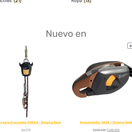
actiles
(21)
Ropa
(13)
Nuevo en
O
a para Evacuador EVAQ II – Singing Rock
Descendedor JACK – Singing Roc
$
4.570
$
226.100
$
186.000