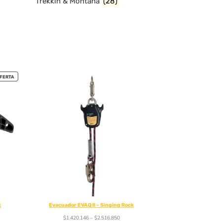
Trekkin & Montaña
(28)
FERTA
k
Evacuador EVAQ II – Singing Rock
$
1.420.146
–
$
2.516.850