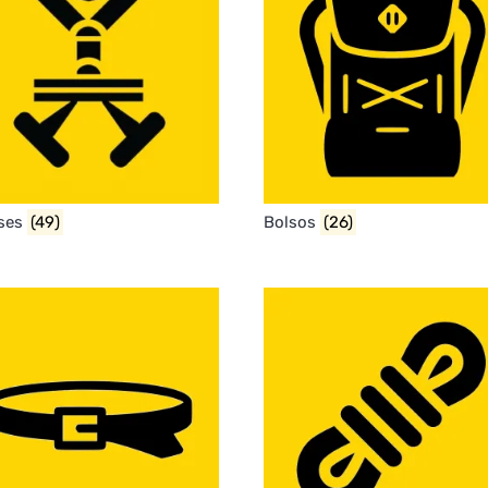
ses
(49)
Bolsos
(26)