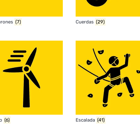
urones
(7)
Cuerdas
(29)
co
(6)
Escalada
(41)