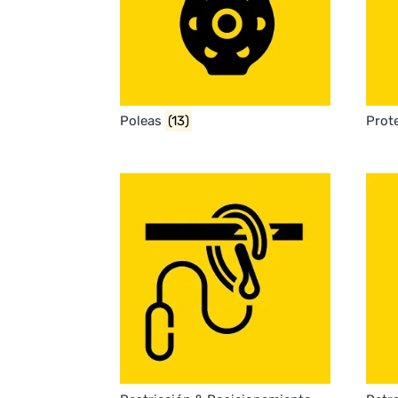
Poleas
(13)
Prot