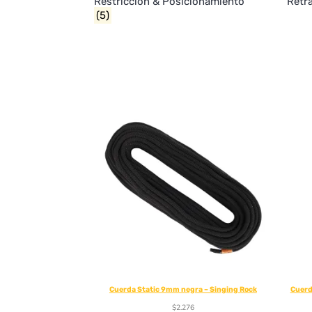
Restricción & Posicionamiento
Retr
(5)
Cuerda Static 9mm negra – Singing Rock
Cuerd
$
2.276