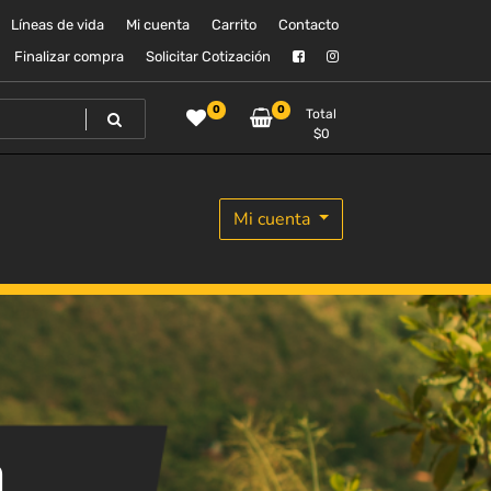
Líneas de vida
Mi cuenta
Carrito
Contacto
Finalizar compra
Solicitar Cotización
0
0
Total
$
0
Mi cuenta
a