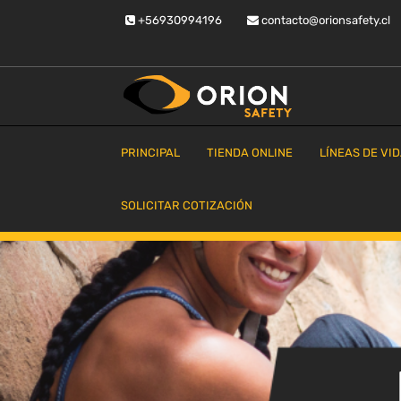
Saltar
+56930994196
contacto@orionsafety.cl
al
contenido
Equipos de proteccion personal
Orion Safety
PRINCIPAL
TIENDA ONLINE
LÍNEAS DE VI
SOLICITAR COTIZACIÓN