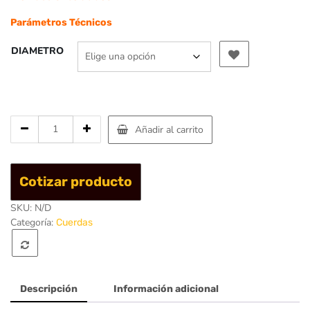
Parámetros Técnicos
DIAMETRO
Cantidad
Añadir al carrito
de
Cordin
de
Cotizar producto
accesorio
-
SKU:
N/D
Singing
Categoría:
Cuerdas
Rock
Descripción
Información adicional