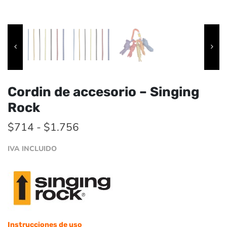
Cordin de accesorio – Singing
Rock
Rango
$
714
-
$
1.756
de
IVA INCLUIDO
precios:
desde
$714
hasta
$1.756
Instrucciones de uso