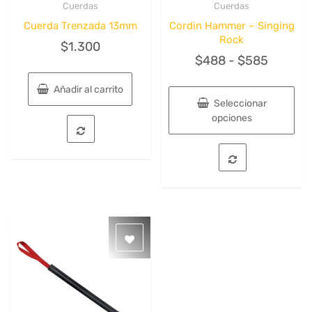
Cuerdas
Cuerdas
Quick View
Quick View
Cuerda Trenzada 13mm
Cordin Hammer – Singing
Rock
$
1.300
Rango
$
488
-
$
585
de
Añadir al carrito
precios
Seleccionar
desde
opciones
$488
Este
hasta
producto
tiene
$585
múltiples
variantes.
Las
opciones
se
pueden
elegir
en
la