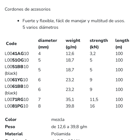
Cordones de accesorios
Fuerte y flexible, fácil de manejar y multitud de usos.
5 varios diámetros
diameter
weight
strength
length
Code
(mm)
(g/m)
(kN)
(m)
L00
41AG
10
4
12,6
3,2
100
L00
51OG
10
5
18,7
5
100
L00
51BB
10
5
18,7
5
100
(black)
L00
61YG
10
6
23,2
9
100
L00
61BB
10
6
23,2
9
100
(black)
L00
71RG
10
7
35,1
11,5
100
L00
81PG
10
8
39,8
16
100
Color
mezcla
Peso
de 12,6 a 39,8 g/m
Material
Poliamida