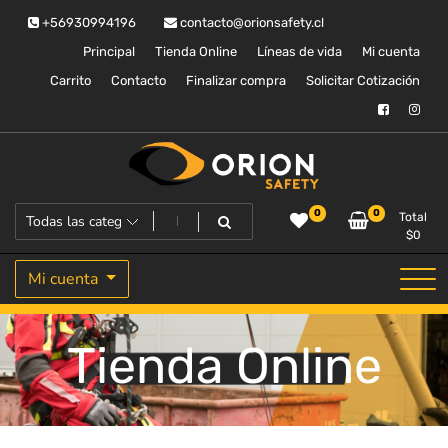
Saltar
+56930994196
contacto@orionsafety.cl
al
contenido
Principal
Tienda Online
Líneas de vida
Mi cuenta
Carrito
Contacto
Finalizar compra
Solicitar Cotización
Equipos de proteccion personal
Orion Safety
0
0
Total
$
0
Mi cuenta
Tienda Online