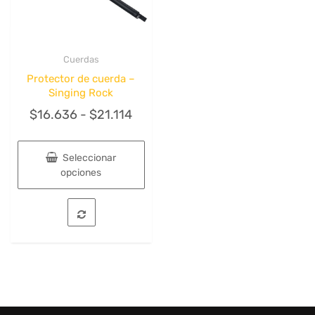
página
de
producto
Cuerdas
Quick View
Protector de cuerda –
Singing Rock
Rango
$
16.636
-
$
21.114
de
precios:
Seleccionar
desde
opciones
$16.636
Este
hasta
producto
tiene
$21.114
múltiples
variantes.
Las
opciones
se
pueden