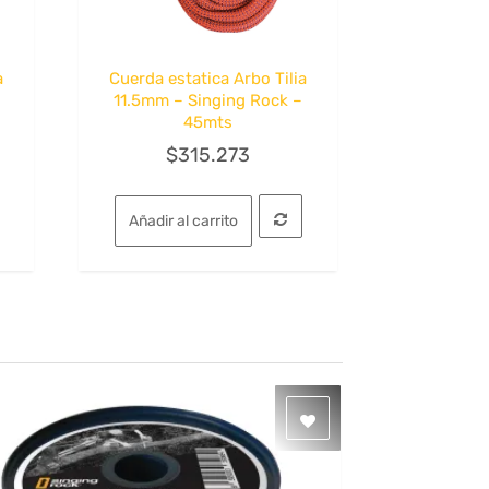
a
Cuerda estatica Arbo Tilia
Quick View
11.5mm – Singing Rock –
45mts
$
315.273
Añadir al carrito