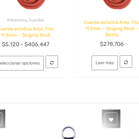
,
Arborismo
Cuerdas
Cuerda estatica Arbo Tili
Quick View
Quick View
11.5mm – Singing Rock –
uerda estatica Arbo Tilia
35mts
11.5mm – Singing Rock
Rango
$
278.706
$
5.120
-
$
406.447
de
Este
precios:
producto
Leer más
eleccionar opciones
tiene
desde
múltiples
$5.120
variantes.
hasta
Las
opciones
$406.447
se
pueden
elegir
en
la
página