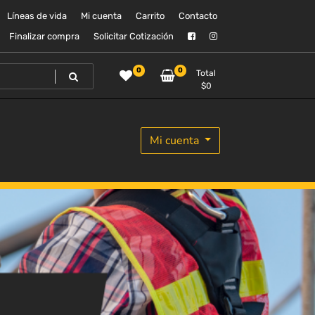
Líneas de vida
Mi cuenta
Carrito
Contacto
Finalizar compra
Solicitar Cotización
0
0
Total
$
0
Mi cuenta