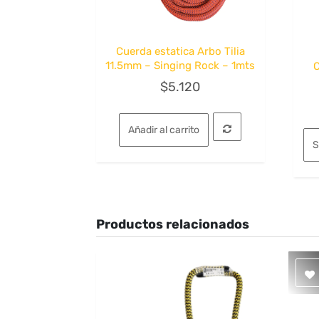
Cuerda estatica Arbo Tilia
Quick View
11.5mm – Singing Rock – 1mts
C
$
5.120
Añadir al carrito
S
Productos relacionados