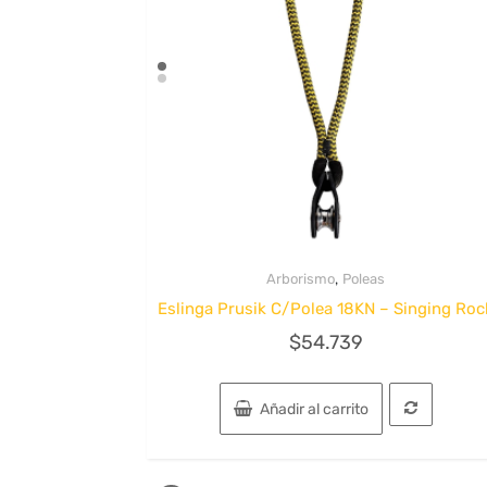
,
Arborismo
Poleas
Quick View
Eslinga Prusik C/Polea 18KN – Singing Roc
$
54.739
Añadir al carrito