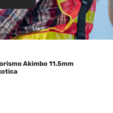
borismo Akimbo 11.5mm
otica
El
precio
actual
es:
$439.313.