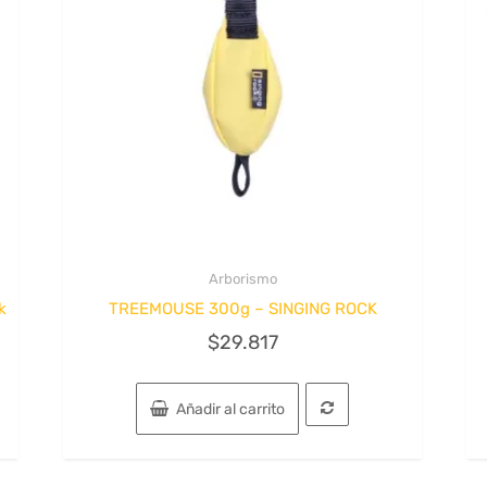
de
producto
Arborismo
Quick View
k
TREEMOUSE 300g – SINGING ROCK
$
29.817
Añadir al carrito