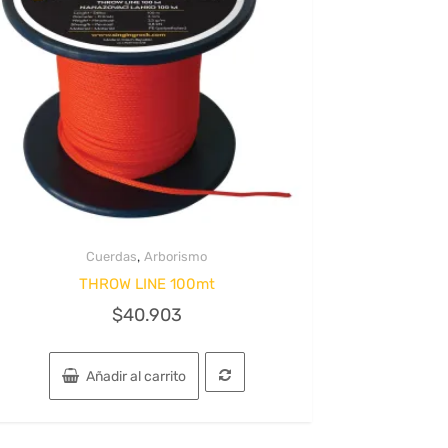
,
Cuerdas
Arborismo
Quick View
THROW LINE 100mt
$
40.903
Añadir al carrito