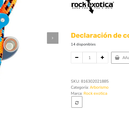
Declaración de 
14 disponibles
Cantidad
Aña
de
Bloqueador
Arborismo
Akimbo
SKU:
816302021885
11.5mm
Categoría:
Arborismo
13mm
Marca:
Rock exotica
–
Rock
Exotica