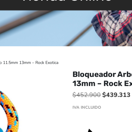
o 11.5mm 13mm – Rock Exotica
Bloqueador Ar
13mm – Rock Ex
El
$
452.900
$
439.313
precio
IVA INCLUIDO
original
era:
$452.900.