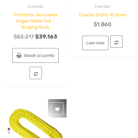
Cuerdas
Cuerdas
Quick View
Quick View
Protector de cuerda
Cuerda Static 10.5mm
Edger Roller Ind –
$
1.860
Singing Rock
El
El
$
52.217
$
39.163
Leer más
precio
precio
original
actual
Añadir al carrito
era:
es:
$52.217.
$39.163.