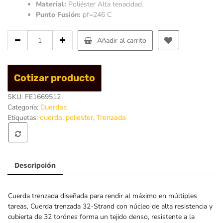
Material:
Poliéster Alta tenacidad.
Punto Fusión:
pf=246 C
Cantidad
Añadir al carrito
de
Cuerda
Trenzada
Cotizar producto
16mm
SKU:
FE1669512
Categoría:
Cuerdas
Etiquetas:
,
,
cuerda
poliester
Trenzada
Descripción
Cuerda trenzada diseñada para rendir al máximo en múltiples
tareas, Cuerda trenzada 32-Strand con núcleo de alta resistencia y
cubierta de 32 torónes forma un tejido denso, resistente a la