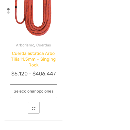
elegir
en
la
página
de
producto
,
Arborismo
Cuerdas
Quick View
Cuerda estatica Arbo
Tilia 11.5mm – Singing
Rock
Rango
$
5.120
-
$
406.447
de
Este
precios:
producto
Seleccionar opciones
tiene
desde
múltiples
$5.120
variantes.
hasta
Las
opciones
$406.447
se