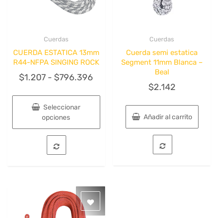
Cuerdas
Cuerdas
Quick View
Quick View
CUERDA ESTATICA 13mm
Cuerda semi estatica
R44-NFPA SINGING ROCK
Segment 11mm Blanca –
Beal
Rango
$
1.207
-
$
796.396
$
2.142
de
precios:
Seleccionar
desde
Añadir al carrito
opciones
$1.207
Este
hasta
producto
tiene
$796.396
múltiples
variantes.
Las
opciones
se
pueden