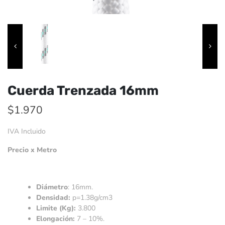
Cuerda Trenzada 16mm
$
1.970
IVA Incluido
Precio x Metro
Diámetro
: 16mm.
Densidad:
p=1.38g/cm3
Limite (Kg):
3.800
Elongación:
7 – 10%.