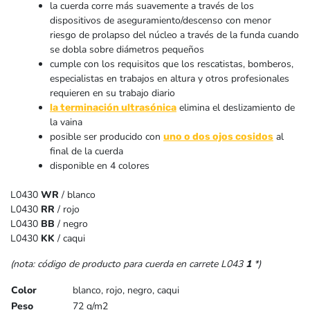
la cuerda corre más suavemente a través de los
dispositivos de aseguramiento/descenso con menor
riesgo de prolapso del núcleo a través de la funda cuando
se dobla sobre diámetros pequeños
cumple con los requisitos que los rescatistas, bomberos,
especialistas en trabajos en altura y otros profesionales
requieren en su trabajo diario
elimina el deslizamiento de
la terminación ultrasónica
la vaina
posible ser producido con
al
uno o dos ojos cosidos
final de la cuerda
disponible en 4 colores
L0430
WR
/ blanco
L0430
RR
/ rojo
L0430
BB
/ negro
L0430
KK
/ caqui
(nota: código de producto para cuerda en carrete L043
1
*)
Color
blanco, rojo, negro, caqui
Peso
72 g/m2