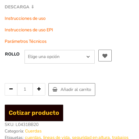
DESCARGA ⇓
Instrucciones de uso
Instrucciones de uso EPI
Parámetros Técnicos
ROLLO
Cantidad
Añadir al carrito
de
Cuerda
R44
Cotizar producto
Static
10.5mm
SKU:
L0431BB20
-
Categoría:
Cuerdas
Singing
Etiquetas:
,
,
,
cuerdas
lineas de vida
seguridad en altura
trabajos
Rock