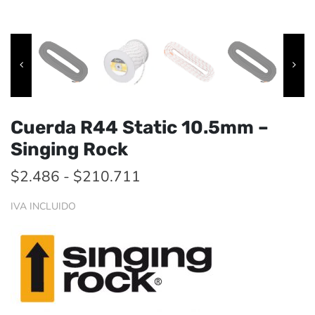
Cuerda R44 Static 10.5mm –
Singing Rock
Rango
$
2.486
-
$
210.711
de
IVA INCLUIDO
precios:
desde
$2.486
hasta
$210.711