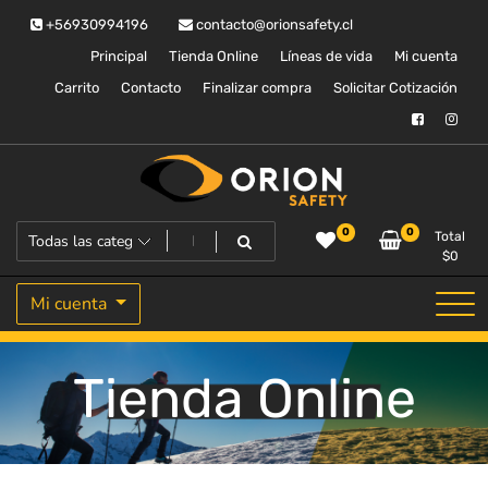
Saltar
+56930994196
contacto@orionsafety.cl
al
contenido
Principal
Tienda Online
Líneas de vida
Mi cuenta
Carrito
Contacto
Finalizar compra
Solicitar Cotización
Equipos de proteccion personal
Orion Safety
0
0
Total
$
0
Mi cuenta
Tienda Online