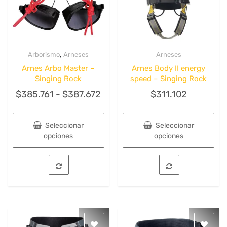
la
página
de
producto
,
Arborismo
Arneses
Arneses
Quick View
Quick View
Arnes Arbo Master –
Arnes Body II energy
Singing Rock
speed – Singing Rock
Rango
$
385.761
-
$
387.672
$
311.102
de
precios:
Seleccionar
Seleccionar
desde
opciones
opciones
$385.761
Este
Este
hasta
producto
producto
tiene
tiene
$387.672
múltiples
múltiples
variantes.
variantes.
Las
Las
opciones
opciones