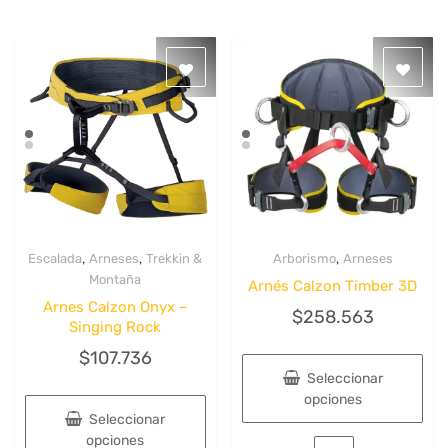
variantes.
variantes.
Las
Las
opciones
opciones
se
se
pueden
pueden
elegir
elegir
en
en
la
la
página
página
de
de
producto
producto
,
,
,
Escalada
Arneses
Trekkin &
Arborismo
Arneses
Quick View
Quick View
Montaña
Arnés Calzon Timber 3D
Arnes Calzon Onyx –
$
258.563
Singing Rock
$
107.736
Seleccionar
opciones
Seleccionar
Este
opciones