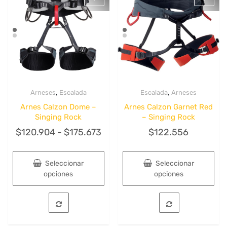
se
se
pueden
pueden
elegir
elegir
en
en
la
la
página
página
de
de
producto
producto
,
,
Arneses
Escalada
Escalada
Arneses
Quick View
Quick View
Arnes Calzon Dome –
Arnes Calzon Garnet Red
Singing Rock
– Singing Rock
Rango
$
120.904
-
$
175.673
$
122.556
de
precios:
Seleccionar
Seleccionar
desde
opciones
opciones
$120.904
Este
Este
hasta
producto
producto
tiene
tiene
$175.673
múltiples
múltiples