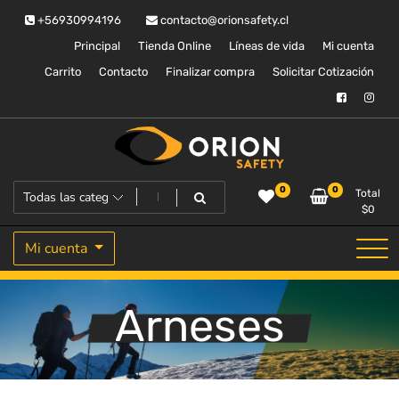
Saltar
+56930994196
contacto@orionsafety.cl
al
contenido
Principal
Tienda Online
Líneas de vida
Mi cuenta
Carrito
Contacto
Finalizar compra
Solicitar Cotización
Equipos de proteccion personal
Orion Safety
0
0
Total
$
0
Mi cuenta
Arneses