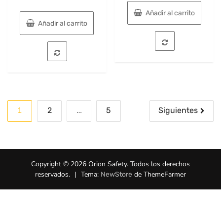
Añadir al carrito
Añadir al carrito
Paginación
1
…
2
5
Siguientes
de
entradas
Copyright © 2026 Orion Safety. Todos los derechos
reservados.
|
Tema:
de ThemeFarmer
NewStore