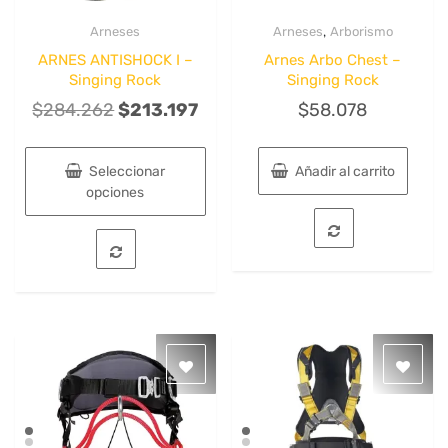
,
Arneses
Arneses
Arborismo
Quick View
Quick View
ARNES ANTISHOCK I –
Arnes Arbo Chest –
Singing Rock
Singing Rock
El
El
$
284.262
$
213.197
$
58.078
precio
precio
original
actual
Seleccionar
Añadir al carrito
era:
es:
opciones
$284.262.
$213.197.
Este
producto
tiene
múltiples
variantes.
Las
opciones
se
pueden
elegir
en