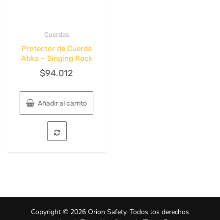
de
producto
Cuerdas
Quick View
Protector de Cuerda
Atika – Singing Rock
$
94.012
Añadir al carrito
Copyright © 2026 Orion Safety. Todos los derechos