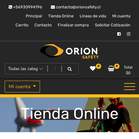
Saltar
+56930994196
contacto@orionsafety.cl
al
contenido
Principal
Tienda Online
Líneas de vida
Mi cuenta
Carrito
Contacto
Finalizar compra
Solicitar Cotización
Equipos de proteccion personal
Orion Safety
0
0
Total
$
0
Mi cuenta
Tienda Online