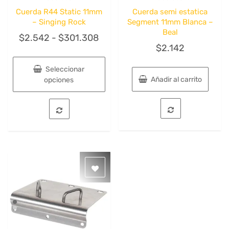
Quick View
Quick View
Cuerda R44 Static 11mm
Cuerda semi estatica
– Singing Rock
Segment 11mm Blanca –
Beal
Rango
$
2.542
-
$
301.308
$
2.142
de
precios:
Seleccionar
desde
Añadir al carrito
opciones
$2.542
Este
hasta
producto
tiene
$301.308
múltiples
variantes.
Las
opciones
se
pueden
elegir
en
la
página