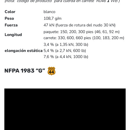
(nota: código de
producto
para cuerda en carrete
R046
1
WB
)
Color
blanco
Peso
108,7 g/m
Fuerza
47 kN (fuerza de rotura del nudo 30 kN)
paquete: 150, 200, 300 pies (46, 61, 92 m)
Longitud
carrete: 330, 600, 660 pies (100, 183, 200 m)
3,4 % (a 1,35 kN, 300 lb)
elongación estática
5,4 % (a 2,7 kN, 600 lb)
7,6 % (a 4,4 kN, 1000 lb)
NFPA 1983 “G”