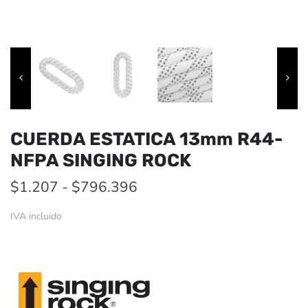
CUERDA ESTATICA 13mm R44-
NFPA SINGING ROCK
Rango
$
1.207
-
$
796.396
de
IVA incluido
precios:
desde
$1.207
hasta