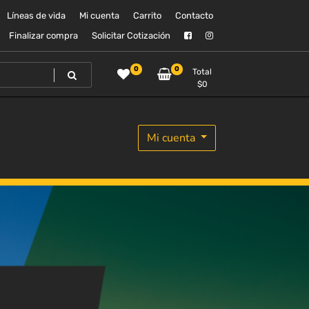
Líneas de vida
Mi cuenta
Carrito
Contacto
Finalizar compra
Solicitar Cotización
0
0
Total
$
0
Mi cuenta