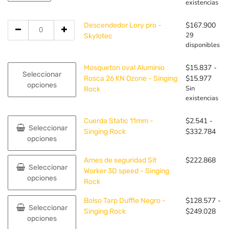
existencias
opciones
producto
se
Cantidad
$
167.900
pueden
Descendedor Lory pro -
de
29
elegir
Skylotec
disponibles
Descendedor
en
Lory
la
Este
pro
$
15.837
-
Mosqueton oval Aluminio
página
Seleccionar
producto
Rang
-
$
15.977
Rosca 26 KN Ozone - Singing
de
opciones
tiene
Sin
de
Skylotec
Rock
producto
existencias
múltiples
preci
variantes.
desd
Este
Las
$
2.541
-
$15.
Cuerda Static 11mm -
Seleccionar
producto
Ran
opciones
$
332.784
hasta
Singing Rock
opciones
tiene
de
se
$15.
múltiples
prec
pueden
Este
$
222.868
Arnes de seguridad Sit
variantes.
des
elegir
Seleccionar
producto
Worker 3D speed - Singing
Las
$2.
en
opciones
tiene
Rock
opciones
has
la
múltiples
se
$33
página
Este
$
128.577
-
Bolso Tarp Duffle Negro -
variantes.
pueden
de
Seleccionar
producto
Ran
$
249.028
Singing Rock
Las
elegir
producto
opciones
tiene
de
opciones
en