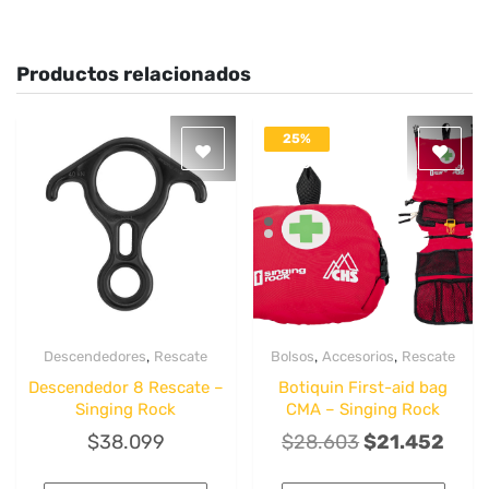
Productos relacionados
25%
DESACTIVADO
,
,
,
Descendedores
Rescate
Bolsos
Accesorios
Rescate
Quick View
Quick View
Descendedor 8 Rescate –
Botiquin First-aid bag
Singing Rock
CMA – Singing Rock
El
El
$
38.099
$
28.603
$
21.452
precio
prec