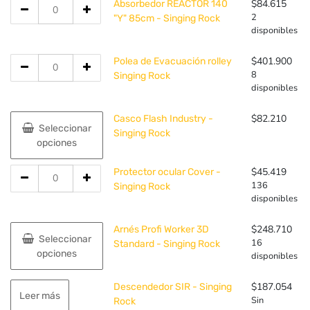
Cantidad
$
84.615
Absorbedor REACTOR 140
de
2
"Y" 85cm - Singing Rock
disponibles
Absorbedor
REACTOR
Cantidad
140
$
401.900
Polea de Evacuación rolley
de
8
"Y"
Singing Rock
disponibles
Polea
85cm
de
-
Este
Evacuación
$
82.210
Singing
Casco Flash Industry -
Seleccionar
producto
rolley
Rock
Singing Rock
opciones
tiene
Singing
múltiples
Rock
Cantidad
$
45.419
Protector ocular Cover -
variantes.
de
136
Singing Rock
Las
disponibles
Protector
opciones
ocular
se
Este
Cover
$
248.710
Arnés Profi Worker 3D
pueden
Seleccionar
producto
16
-
Standard - Singing Rock
elegir
opciones
disponibles
tiene
Singing
en
múltiples
Rock
la
variantes.
$
187.054
Descendedor SIR - Singing
página
Leer más
Sin
Las
Rock
de