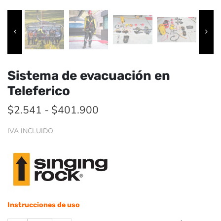
Sistema de evacuación en
Teleferico
Rango
$
2.541
-
$
401.900
de
IVA INCLUIDO
precios:
desde
$2.541
hasta
$401.900
Instrucciones de uso