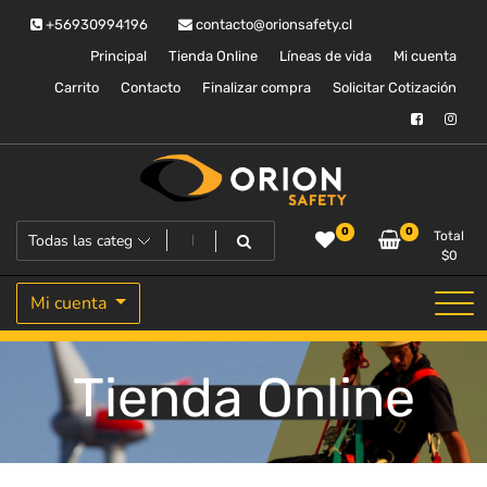
Saltar
+56930994196
contacto@orionsafety.cl
al
contenido
Principal
Tienda Online
Líneas de vida
Mi cuenta
Carrito
Contacto
Finalizar compra
Solicitar Cotización
Equipos de proteccion personal
Orion Safety
0
0
Total
$
0
Mi cuenta
Tienda Online