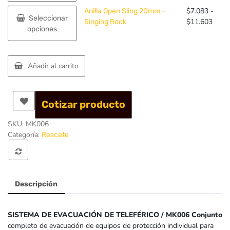
múltiples
prec
se
la
Este
$
7.083
-
Anilla Open Sling 20mm -
variantes.
des
pueden
Seleccionar
página
producto
Rang
$
11.603
Singing Rock
Las
$12
elegir
opciones
de
tiene
de
opciones
has
en
producto
múltiples
preci
se
$24
la
variantes.
desd
pueden
página
Las
$7.0
Añadir al carrito
elegir
de
opciones
hasta
en
producto
se
$11.
la
pueden
página
Cotizar producto
elegir
de
en
producto
SKU:
MK006
la
Categoría:
Rescate
página
de
producto
Descripción
SISTEMA DE EVACUACIÓN DE TELEFÉRICO / MK006 Conjunto
completo de evacuación de equipos de protección individual para