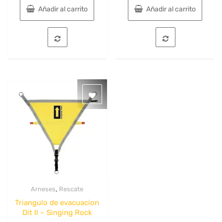
original
actu
Añadir al carrito
Añadir al carrito
era:
es:
$28.603.
$21.
,
Arneses
Rescate
Quick View
Triangulo de evacuacion
Dit II – Singing Rock