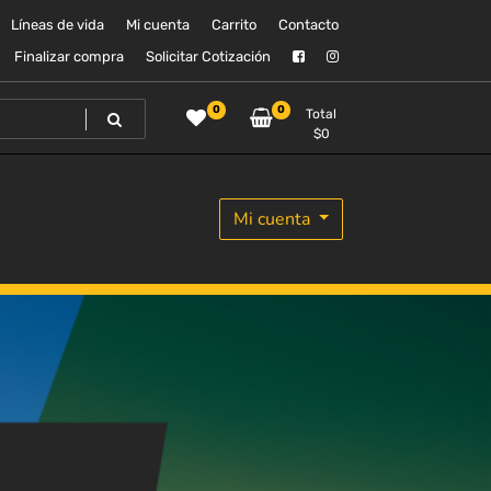
Líneas de vida
Mi cuenta
Carrito
Contacto
Finalizar compra
Solicitar Cotización
0
0
Total
$
0
Mi cuenta