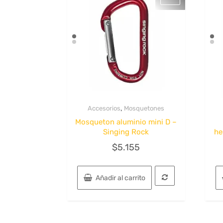
,
Accesorios
Mosquetones
Quick View
Mosqueton aluminio mini D –
Singing Rock
he
$
5.155
Añadir al carrito