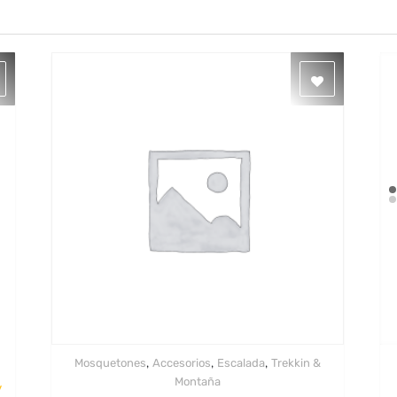
,
,
,
Mosquetones
Accesorios
Escalada
Trekkin &
Quick View
Montaña
y