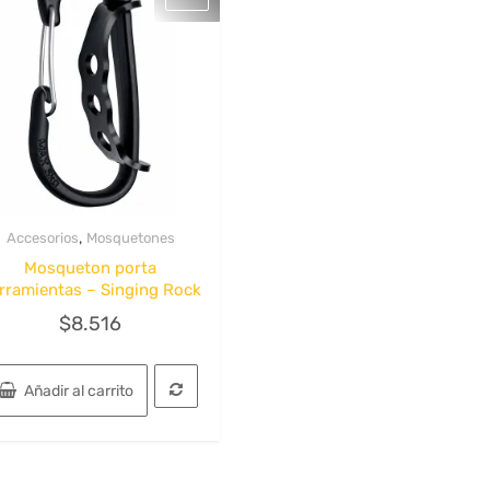
,
Accesorios
Mosquetones
Quick View
Mosqueton porta
rramientas – Singing Rock
$
8.516
Añadir al carrito