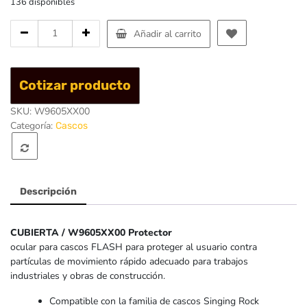
136 disponibles
Cantidad
Añadir al carrito
de
Protector
ocular
Cotizar producto
Cover
-
SKU:
W9605XX00
Singing
Categoría:
Cascos
Rock
Descripción
CUBIERTA / W9605XX00 Protector
ocular para cascos FLASH para proteger al usuario contra
partículas de movimiento rápido adecuado para trabajos
industriales y obras de construcción.
Compatible con la familia de cascos Singing Rock