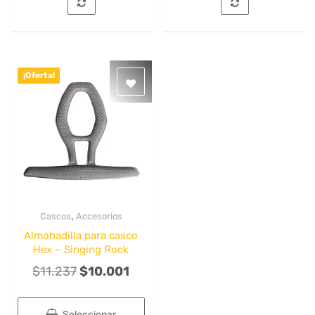
¡Oferta!
,
Cascos
Accesorios
Quick View
Almohadilla para casco
Hex – Singing Rock
El
El
$
11.237
$
10.001
precio
precio
original
actual
Seleccionar