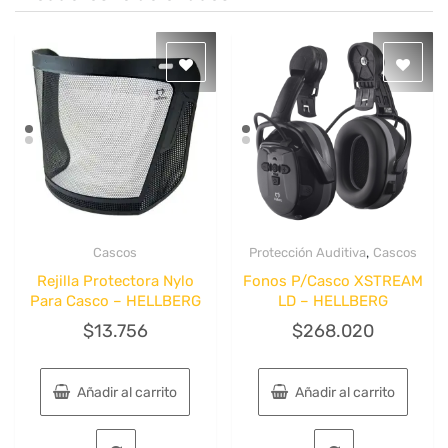
,
Cascos
Protección Auditiva
Cascos
Quick View
Quick View
Rejilla Protectora Nylo
Fonos P/Casco XSTREAM
Para Casco – HELLBERG
LD – HELLBERG
$
13.756
$
268.020
Añadir al carrito
Añadir al carrito