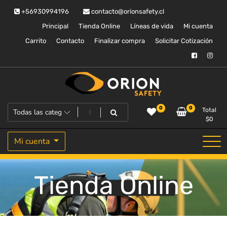
Saltar
+56930994196
contacto@orionsafety.cl
al
contenido
Principal
Tienda Online
Líneas de vida
Mi cuenta
Carrito
Contacto
Finalizar compra
Solicitar Cotización
Equipos de proteccion personal
Orion Safety
0
0
Total
$
0
Mi cuenta
Tienda Online