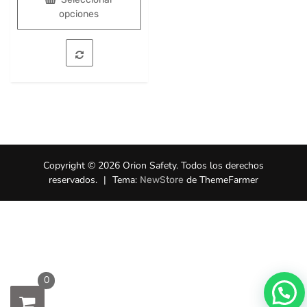
era:
es:
opciones
$11.237.
$10.001.
Este
producto
tiene
múltiples
variantes.
Las
opciones
se
pueden
Copyright © 2026 Orion Safety. Todos los derechos
elegir
reservados.
|
Tema:
de ThemeFarmer
NewStore
en
la
página
de
producto
0