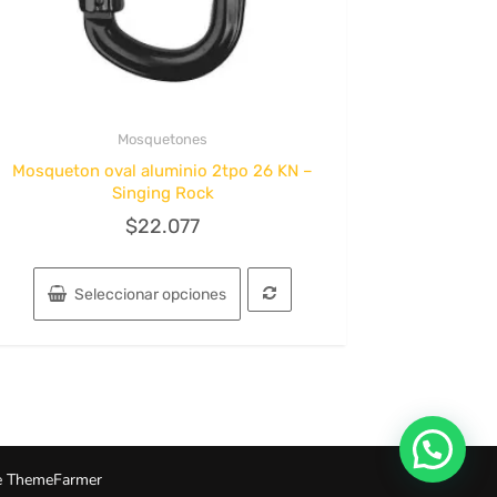
Mosquetones
Quick View
Mosqueton oval aluminio 2tpo 26 KN –
Singing Rock
$
22.077
Este
producto
Seleccionar opciones
tiene
múltiples
variantes.
Las
opciones
se
pueden
elegir
 ThemeFarmer
en