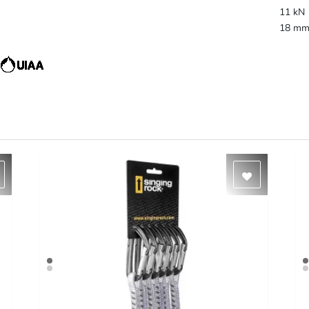
11 kN
18 m
2