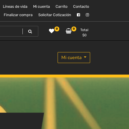
Líneas de vida
Mi cuenta
Carrito
Contacto
Finalizar compra
Solicitar Cotización
0
0
Total
$
0
Mi cuenta