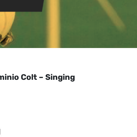
inio Colt – Singing
ango
e
ecios:
esde
13.985