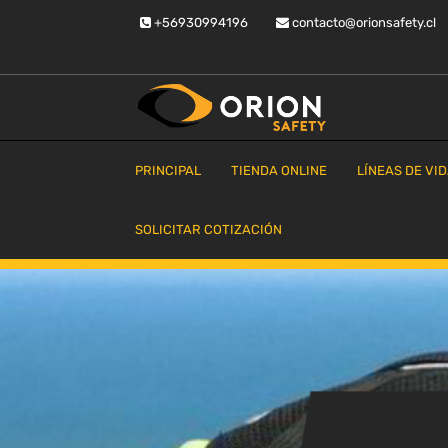
Saltar
+56930994196
contacto@orionsafety.cl
al
contenido
Equipos de proteccion personal
Orion Safety
PRINCIPAL
TIENDA ONLINE
LÍNEAS DE VI
SOLICITAR COTIZACIÓN