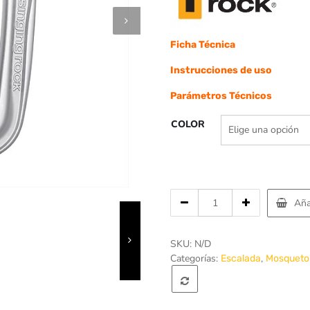
h
$
Ficha Técnica
Instrucciones de uso
Parámetros Técnicos
COLOR
Cantidad
Aña
de
Mosqueton
Aluminio
SKU:
N/D
Colt
Categorías:
,
Escalada
Mosqueto
-
Singing
Rock