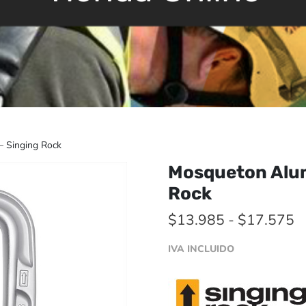
– Singing Rock
Mosqueton Alum
Rock
R
$
13.985
-
$
17.575
d
IVA INCLUIDO
pr
d
$