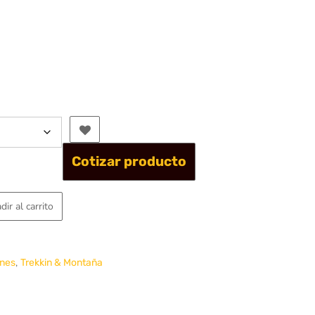
asta
17.575
Cotizar producto
dir al carrito
,
nes
Trekkin & Montaña