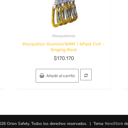
Mosquetones
Quick View
–
Mosqueton Aluminio16MM / 6Pack Colt –
Singing Rock
$
170.170
Añadir al carrito
026 Orion Safety. Todos los derechos reservados.
|
Tema:
de
NewStore