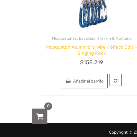
,
,
Mosquetones
Escalada
Trekkin & Montaña
Quick View
Mosqueton Aluminio16 wire / 6Pack Colt 
Singing Rock
$
158.219
Añadir al carrito
0
Copyright © 2