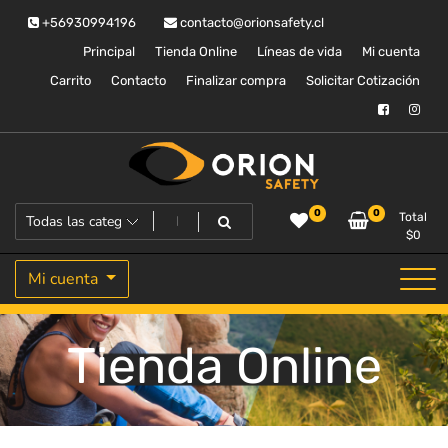
Saltar
+56930994196
contacto@orionsafety.cl
al
contenido
Principal
Tienda Online
Líneas de vida
Mi cuenta
Carrito
Contacto
Finalizar compra
Solicitar Cotización
Equipos de proteccion personal
Orion Safety
0
0
Total
$
0
Mi cuenta
Tienda Online