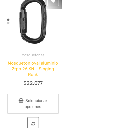
se
se
pueden
pueden
elegir
elegir
en
en
la
la
página
página
de
de
producto
producto
Mosquetones
Quick View
Mosqueton oval aluminio
2tpo 26 KN – Singing
Rock
$
22.077
Seleccionar
opciones
Este
producto