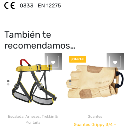
0333
EN 12275
También te
recomendamos…
¡Oferta!
,
,
Escalada
Arneses
Trekkin &
Guantes
Quick View
Quick View
Montaña
Guantes Grippy 3/4 –