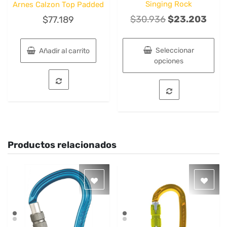
Singing Rock
Arnes Calzon Top Padded
El
El
$
30.936
$
23.203
$
77.189
precio
prec
original
actu
Seleccionar
Añadir al carrito
era:
es:
opciones
$30.936.
$23.
Este
producto
tiene
múltiples
variantes.
Las
opciones
Productos relacionados
se
pueden
elegir
en
la
página
de
producto