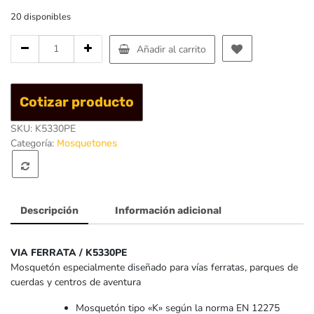
20 disponibles
Cantidad
Añadir al carrito
de
Mosqueton
Via
Cotizar producto
Ferrata
LOCK
SKU:
K5330PE
30kN
Categoría:
Mosquetones
Anodised
-
Singing
Rock
Descripción
Información adicional
VIA FERRATA / K5330PE
Mosquetón especialmente diseñado para vías ferratas, parques de
cuerdas y centros de aventura
Mosquetón tipo «K» según la norma EN 12275