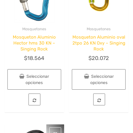
Mosquetones
Mosquetones
Quick View
Quick View
Mosqueton Aluminio
Mosqueton Aluminio oval
Hector hms 30 KN –
2tpo 26 KN Oxy – Singing
Singing Rock
Rock
$
18.564
$
20.072
Seleccionar
Seleccionar
opciones
opciones
Este
Este
producto
producto
tiene
tiene
múltiples
múltiples
variantes.
variantes.
Las
Las
opciones
opciones