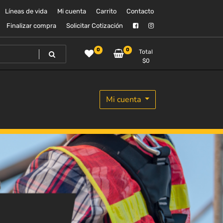
Líneas de vida
Mi cuenta
Carrito
Contacto
Finalizar compra
Solicitar Cotización
0
0
Total
$
0
Mi cuenta