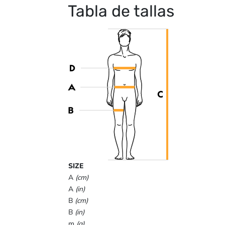
Tabla de tallas
SIZE
A
(cm)
A
(in)
B
(cm)
B
(in)
m
(g)