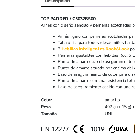
Descripción
TOP PADDED / C5032BS00
Arnés con diseño sencillo y perneras acolchadas pr
Arnés ligero con perneras acolchadas p
Talla única para todos (desde niños hasta
3
par
Hebillas inteligentes Rock&Lock
Perneras ajustables con hebillas Rock& 
Punto de amarre/lazo de aseguramiento r
Punto de amarre situado por encima del c
Lazo de aseguramiento de color para un 
Punto de amarre con una resistencia tota
Lazo de aseguramiento cosido con una c
Color
amarillo
Peso
402 g (± 15 g) •
Tamaño
UNI
EN 12277
1019