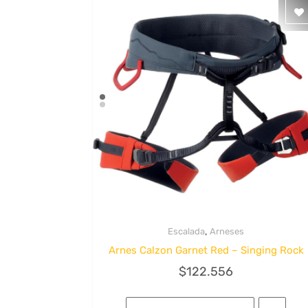
,
Escalada
Arneses
Quick View
Arnes Calzon Garnet Red – Singing Rock
$
122.556
Este