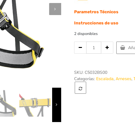
Parametros Técnicos
Instrucciones de uso
2 disponibles
Cantidad
Aña
de
Arnes
Calzon
Top
SKU:
C5032BS00
Padded
Categorías:
,
,
Escalada
Arneses