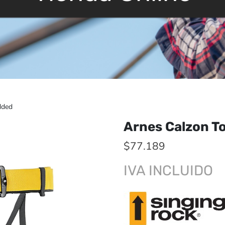
dded
Arnes Calzon T
$
77.189
IVA INCLUIDO