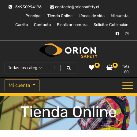
Saltar
+56930994196
contacto@orionsafety.cl
al
contenido
Principal
Tienda Online
Líneas de vida
Mi cuenta
Carrito
Contacto
Finalizar compra
Solicitar Cotización
Equipos de proteccion personal
Orion Safety
0
0
Total
$
0
Mi cuenta
Tienda Online