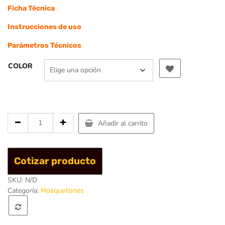
Ficha Técnica
Instrucciones de uso
Parámetros Técnicos
COLOR
Cantidad
Añadir al carrito
de
Mosqueton
Aluminio
Cotizar producto
oval
3tpo
SKU:
N/D
26
Categoría:
Mosquetones
KN
Oxy
-
Singing