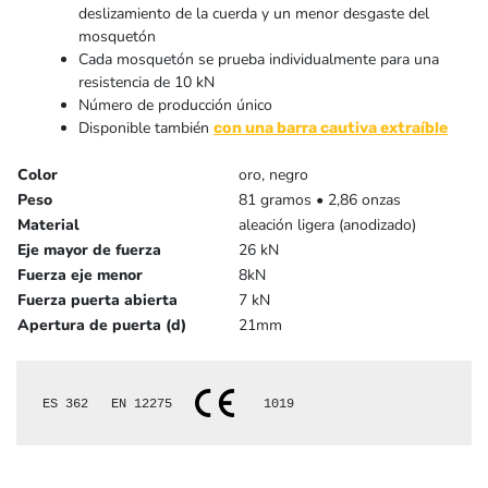
deslizamiento de la cuerda y un menor desgaste del
mosquetón
Cada mosquetón se prueba individualmente para una
resistencia de 10 kN
Número de producción único
Disponible también
con una barra cautiva extraíble
Color
oro, negro
Peso
81 gramos • 2,86 onzas
Material
aleación ligera (anodizado)
Eje mayor de fuerza
26 kN
Fuerza eje menor
8kN
Fuerza puerta abierta
7 kN
Apertura de puerta (d)
21mm
ES 362   
EN 12275   
1019