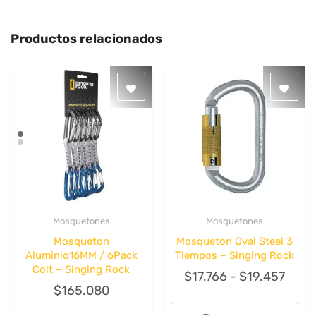
Productos relacionados
Mosquetones
Mosquetones
Quick View
Quick View
Mosqueton
Mosqueton Oval Steel 3
Aluminio16MM / 6Pack
Tiempos – Singing Rock
Colt – Singing Rock
Rang
$
17.766
-
$
19.457
$
165.080
de
preci