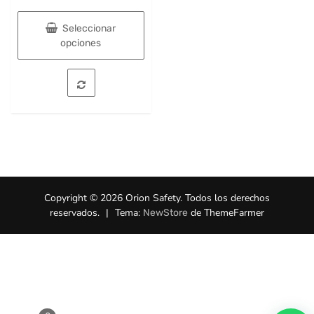
Seleccionar
opciones
Este
producto
tiene
múltiples
variantes.
Las
opciones
se
pueden
Copyright © 2026 Orion Safety. Todos los derechos
elegir
reservados.
|
Tema:
de ThemeFarmer
NewStore
en
la
página
de
producto