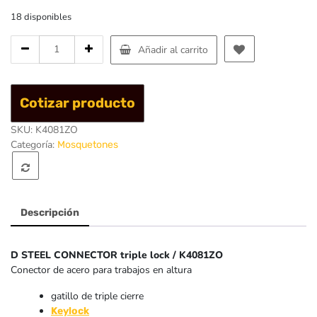
18 disponibles
Cantidad
Añadir al carrito
de
Mosqueton
tipo
Cotizar producto
D
Acero
SKU:
K4081ZO
3
Categoría:
Mosquetones
Tiempos
50kN
-
Singing
Rock
Descripción
D STEEL CONNECTOR triple lock / K4081ZO
Conector de acero para trabajos en altura
gatillo de triple cierre
Keylock