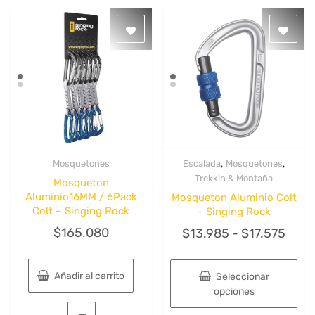
,
,
Mosquetones
Escalada
Mosquetones
Quick View
Quick View
Trekkin & Montaña
Mosqueton
Aluminio16MM / 6Pack
Mosqueton Aluminio Colt
Colt – Singing Rock
– Singing Rock
$
165.080
Ran
$
13.985
-
$
17.575
de
preci
Añadir al carrito
Seleccionar
desd
opciones
$13.
Este