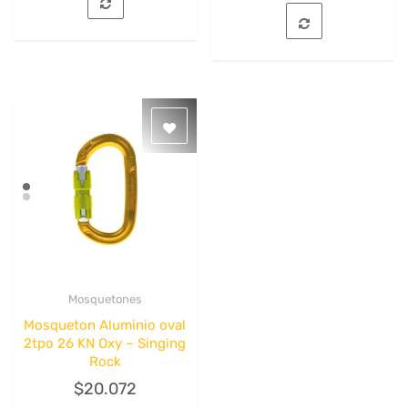
hast
producto
tiene
$17.
múltiples
variantes.
Las
opciones
se
pueden
elegir
en
la
página
de
producto
Mosquetones
Quick View
Mosqueton Aluminio oval
2tpo 26 KN Oxy – Singing
Rock
$
20.072