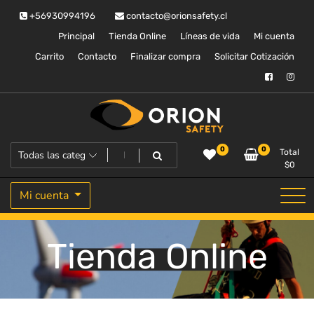
Saltar
+56930994196
contacto@orionsafety.cl
al
contenido
Principal
Tienda Online
Líneas de vida
Mi cuenta
Carrito
Contacto
Finalizar compra
Solicitar Cotización
Equipos de proteccion personal
Orion Safety
0
0
Total
$
0
Mi cuenta
Tienda Online