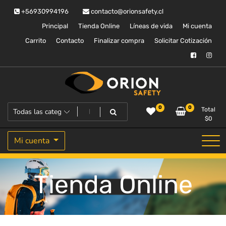
Saltar
+56930994196
contacto@orionsafety.cl
al
contenido
Principal
Tienda Online
Líneas de vida
Mi cuenta
Carrito
Contacto
Finalizar compra
Solicitar Cotización
Equipos de proteccion personal
Orion Safety
0
0
Total
$
0
Mi cuenta
Tienda Online