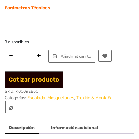
Parámetros Técnicos
9 disponibles
Cantidad
Añadir al carrito
de
Mosqueton
vision
Cotizar producto
Straight
Six
SKU:
K0009EE60
Pack
Categorías:
,
,
Escalada
Mosquetones
Trekkin & Montaña
-
Singing
Rock
Descripción
Información adicional