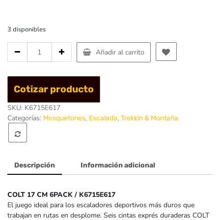
3 disponibles
Cantidad
Añadir al carrito
de
Mosqueton
Aluminio17cm
Cotizar producto
/
6Pack
SKU:
K6715E617
Colt
Categorías:
,
,
Mosquetones
Escalada
Trekkin & Montaña
-
Singing
Rock
Descripción
Información adicional
COLT 17 CM 6PACK / K6715E617
El juego ideal para los escaladores deportivos más duros que
trabajan en rutas en desplome. Seis cintas exprés duraderas COLT