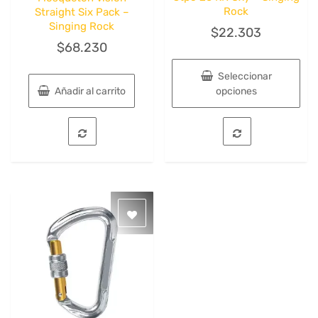
Rock
Straight Six Pack –
Singing Rock
$
22.303
$
68.230
Seleccionar
Añadir al carrito
opciones
Este
producto
tiene
múltiples
variantes.
Las
opciones
se
pueden
elegir
en
la
página
de