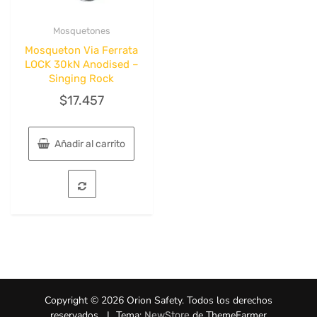
producto
Mosquetones
Quick View
Mosqueton Via Ferrata
LOCK 30kN Anodised –
Singing Rock
$
17.457
Añadir al carrito
Copyright © 2026 Orion Safety. Todos los derechos
reservados.
|
Tema:
de ThemeFarmer
NewStore