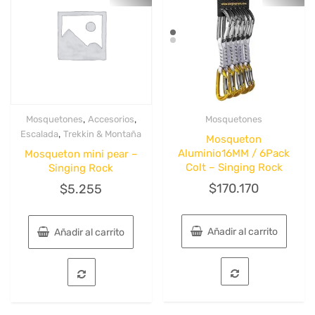
,
,
Mosquetones
Accesorios
Mosquetones
Quick View
Quick View
,
Escalada
Trekkin & Montaña
Mosqueton
Aluminio16MM / 6Pack
Mosqueton mini pear –
Colt – Singing Rock
Singing Rock
$
170.170
$
5.255
Añadir al carrito
Añadir al carrito