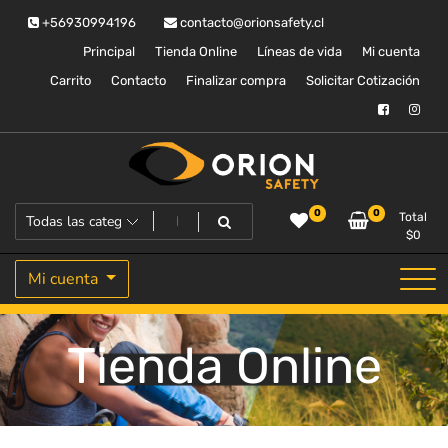
Saltar
+56930994196
contacto@orionsafety.cl
al
contenido
Principal
Tienda Online
Líneas de vida
Mi cuenta
Carrito
Contacto
Finalizar compra
Solicitar Cotización
Equipos de proteccion personal
Orion Safety
0
0
Total
$
0
Mi cuenta
Tienda Online