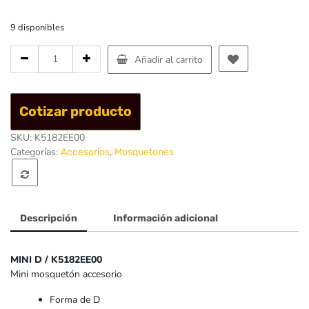
9 disponibles
Cantidad
Añadir al carrito
de
Mosqueton
aluminio
Cotizar producto
mini
D
SKU:
K5182EE00
-
Categorías:
,
Accesorios
Mosquetones
Singing
Rock
Descripción
Información adicional
MINI D / K5182EE00
Mini mosquetón accesorio
Forma de D