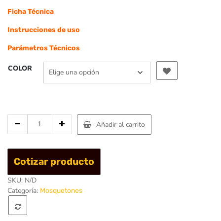
Ficha Técnica
Instrucciones de uso
Parámetros Técnicos
COLOR
Cantidad
Añadir al carrito
de
Mosqueton
Aluminio
Cotizar producto
Hector
hms
SKU:
N/D
30
Categoría:
Mosquetones
KN
-
Singing