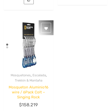
,
,
Mosquetones
Escalada
Quick View
Trekkin & Montaña
Mosqueton Aluminio16
wire / 6Pack Colt –
Singing Rock
$
158.219