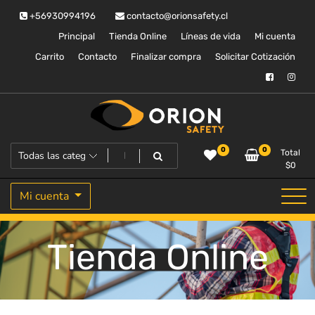
Saltar
+56930994196
contacto@orionsafety.cl
al
contenido
Principal
Tienda Online
Líneas de vida
Mi cuenta
Carrito
Contacto
Finalizar compra
Solicitar Cotización
Equipos de proteccion personal
Orion Safety
0
0
Total
$
0
Mi cuenta
Tienda Online