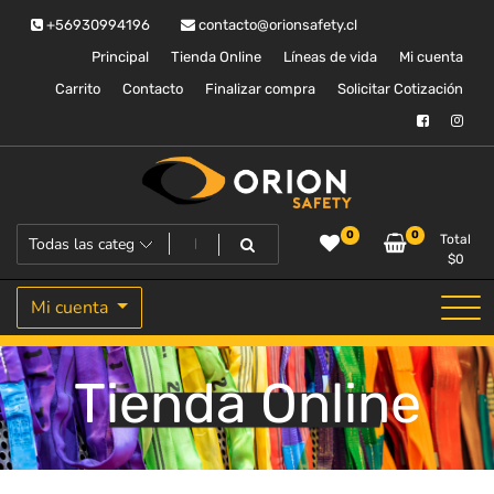
Saltar
+56930994196
contacto@orionsafety.cl
al
contenido
Principal
Tienda Online
Líneas de vida
Mi cuenta
Carrito
Contacto
Finalizar compra
Solicitar Cotización
Equipos de proteccion personal
Orion Safety
0
0
Total
$
0
Mi cuenta
Tienda Online