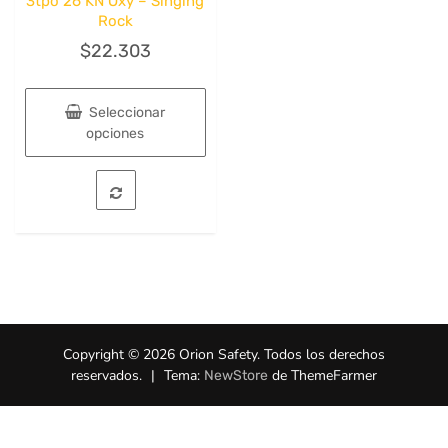
3tpo 26 KN Oxy – Singing
Rock
$
22.303
Seleccionar
opciones
Este
producto
tiene
múltiples
variantes.
Las
opciones
se
pueden
Copyright © 2026 Orion Safety. Todos los derechos
elegir
reservados.
|
Tema:
de ThemeFarmer
NewStore
en
la
página
de