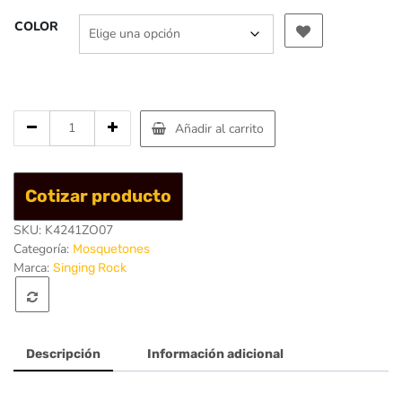
COLOR
Cantidad
Añadir al carrito
de
Mosqueton
Oval
Cotizar producto
Steel
3
SKU:
K4241ZO07
Tiempos
Categoría:
Mosquetones
-
Marca:
Singing Rock
Singing
Rock
Descripción
Información adicional