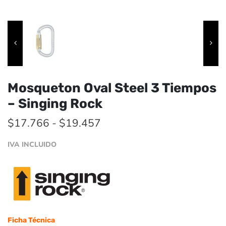
Mosqueton Oval Steel 3 Tiempos
– Singing Rock
Rango
$
17.766
-
$
19.457
de
IVA INCLUIDO
precios:
desde
$17.766
hasta
$19.457
Ficha Técnica