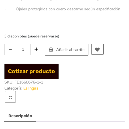
· Ojales protegidos con cuero descarne según especificación.
3 disponibles (puede reservarse)
Cantidad
Añadir al carrito
de
Eslinga
Plana
Cotizar producto
Ojo/Ojo
35mm
SKU:
FE1660676-1-1
x
Categoría:
Eslingas
2
Capas
X
5mt
Descripción