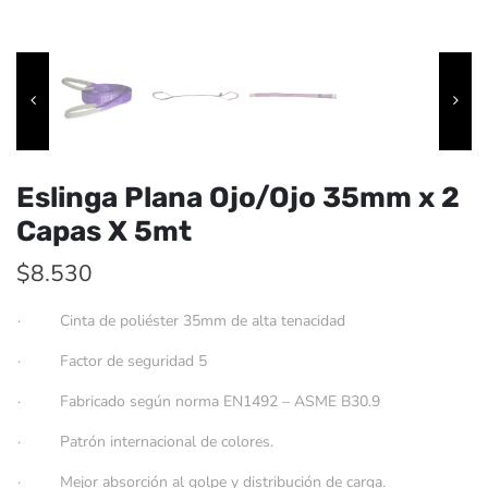
Eslinga Plana Ojo/Ojo 35mm x 2
Capas X 5mt
$
8.530
· Cinta de poliéster 35mm de alta tenacidad
· Factor de seguridad 5
· Fabricado según norma EN1492 – ASME B30.9
· Patrón internacional de colores.
· Mejor absorción al golpe y distribución de carga.