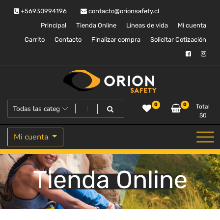
Saltar
+56930994196
contacto@orionsafety.cl
al
contenido
Principal
Tienda Online
Líneas de vida
Mi cuenta
Carrito
Contacto
Finalizar compra
Solicitar Cotización
Equipos de proteccion personal
Orion Safety
0
0
Total
$
0
Mi cuenta
Tienda Online