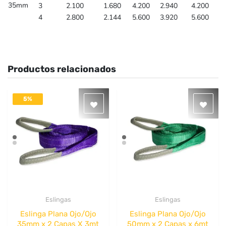
35mm
3
2.100
1.680
4.200
2.940
4.200
4
2.800
2.144
5.600
3.920
5.600
Productos relacionados
5%
DESACTIVADO
Eslingas
Eslingas
Quick View
Quick View
Eslinga Plana Ojo/Ojo
Eslinga Plana Ojo/Ojo
35mm x 2 Capas X 3mt
50mm x 2 Capas x 6mt