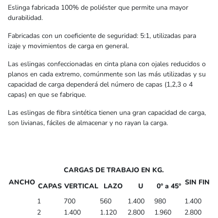
Eslinga fabricada 100% de poliéster que permite una mayor
durabilidad.
Fabricadas con un coeficiente de seguridad: 5:1, utilizadas para
izaje y movimientos de carga en general.
Las eslingas confeccionadas en cinta plana con ojales reducidos o
planos en cada extremo, comúnmente son las más utilizadas y su
capacidad de carga dependerá del número de capas (1,2,3 o 4
capas) en que se fabrique.
Las eslingas de fibra sintética tienen una gran capacidad de carga,
son livianas, fáciles de almacenar y no rayan la carga.
CARGAS DE TRABAJO EN KG.
ANCHO
SIN FIN
CAPAS
VERTICAL
LAZO
U
0° a 45°
1
700
560
1.400
980
1.400
2
1.400
1.120
2.800
1.960
2.800