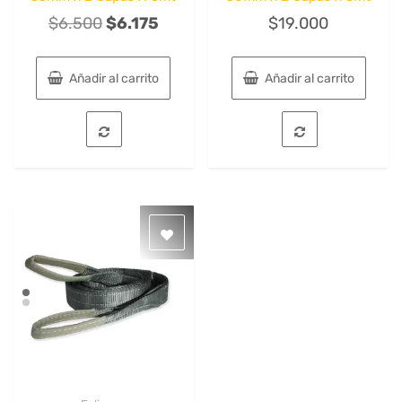
El
El
$
6.500
$
6.175
$
19.000
precio
precio
original
actual
Añadir al carrito
Añadir al carrito
era:
es:
$6.500.
$6.175.