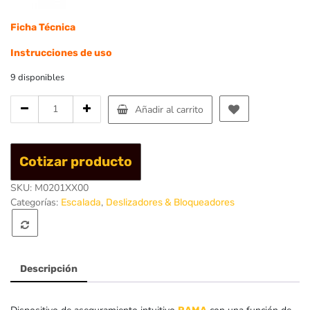
Ficha Técnica
Instrucciones de uso
9 disponibles
Cantidad
Añadir al carrito
de
Rama
Set
Cotizar producto
-
Singing
SKU:
M0201XX00
Rock
Categorías:
,
Escalada
Deslizadores & Bloqueadores
Descripción