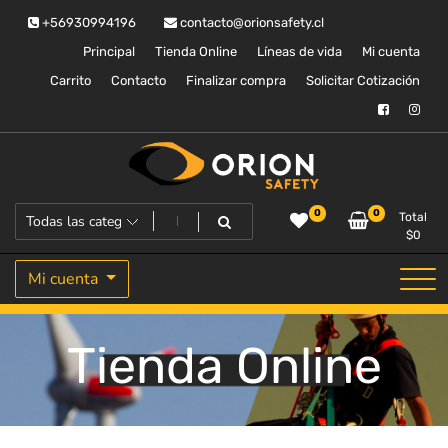
Saltar
+56930994196
contacto@orionsafety.cl
al
contenido
Principal
Tienda Online
Líneas de vida
Mi cuenta
Carrito
Contacto
Finalizar compra
Solicitar Cotización
Equipos de proteccion personal
Orion Safety
0
0
Total
$
0
Mi cuenta
Tienda Online