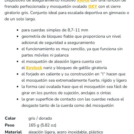
Dispositivo de aseguramiento intuitivo
con una función de
RAMA
frenado perfeccionada y mosquetón ovalado
con el cierre
OXY
giratorio gris. Conjunto ideal para escalada deportiva en gimnasio o
de un solo largo.
para cuerdas simples de 8,7-11 mm
geometría de bloqueo fiable que proporciona un nivel
adicional de seguridad a aseguramiento
el funcionamiento es muy sencillo, ya que funciona sin
partes móviles ni palanca
el mosquetón de aleación ligera cuenta con
el
nariz y bloqueo de gatillo giratoria
Keylock
el forjado en caliente y su construcción en “I“ hacen que
el mosquetón sea extremadamente fuerte, rígido y ligero
la forma casi ovalada hace que el mosquetón sea fácil de
girar en los puntos de sujeción, anclajes o cintas
la gran superficie de contacto con las cuerdas reduce el
desgaste tanto de la cuerda como del mosquetón
Color
gris / dorado
Peso
165 g (5.82 oz)
Material
aleación ligera, acero inoxidable, plástico