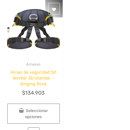
Arneses
Quick View
Arnes de seguridad Sit
Worker 3D standar –
Singing Rock
$
134.903
Seleccionar
opciones
Este