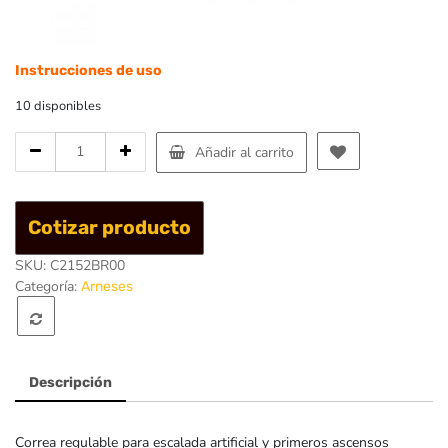
Instrucciones de uso
10 disponibles
Cantidad
Añadir al carrito
de
Cinta
ajustable
Cotizar producto
reguladora
20mm-
SKU:
C2152BR00
Singing
Categoría:
Arneses
Rock
Descripción
Correa regulable para escalada artificial y primeros ascensos