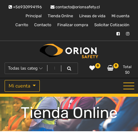
Saltar
+56930994196
contacto@orionsafety.cl
al
contenido
Principal
Tienda Online
Líneas de vida
Mi cuenta
Carrito
Contacto
Finalizar compra
Solicitar Cotización
Equipos de proteccion personal
Orion Safety
0
0
Total
$
0
Mi cuenta
Tienda Online