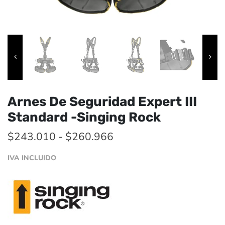
Arnes De Seguridad Expert III
Standard -Singing Rock
Rango
$
243.010
-
$
260.966
de
IVA INCLUIDO
precios:
desde
$243.010
hasta