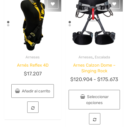
,
Arneses
Arneses
Escalada
Quick View
Quick View
Arnés Reflex 4D
Arnes Calzon Dome –
Singing Rock
$
17.207
Ra
$
120.904
-
$
175.673
de
Añadir al carrito
pre
Seleccionar
des
opciones
$12
Este
has
producto
tiene
$17