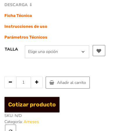
$260.966
DESCARGA ⇓
Ficha Técnica
Instrucciones de uso
Parámetros Técnicos
TALLA
Cantidad
Añadir al carrito
de
Arnes
De
Cotizar producto
Seguridad
Expert
SKU:
N/D
III
Categoría:
Arneses
Standard
-