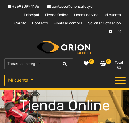
Saltar
+56930994196
contacto@orionsafety.cl
al
contenido
Principal
Tienda Online
Líneas de vida
Mi cuenta
Carrito
Contacto
Finalizar compra
Solicitar Cotización
Equipos de proteccion personal
Orion Safety
0
0
Total
$
0
Mi cuenta
Tienda Online