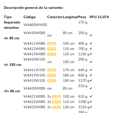
Descripción general de la variante:
Tipo
Código
Conector
Longitud
Peso
RFU 11.074
Separado
170 g
W4400WW00
absorber
W4410W085
85 cm
250 g
sin
✔
«I» 85 cm
W4411W085
100 cm
400 g
✔
K370
W4412W085
110 cm
750 g
✔
K353
W4413W085
120 cm
1230 g
✔
K355
W4410W155
290 g
sin
155 cm
✔
«I» 155 cm
W4411W155
170 cm
440 g
✔
K370
W4412W155
180 cm
830 g
✔
K353
W4413W155
190 cm
1270 g
✔
K355
310 g
W4420W085
sin
85 cm
✔
«Y» 85 cm
W4421W085
2x
100 cm
610 g
✔
K370
W4422W085
2x
110 cm
1290 g
✔
K353
W4423W085
2x
120 cm
2210 g
✔
K355
390 g