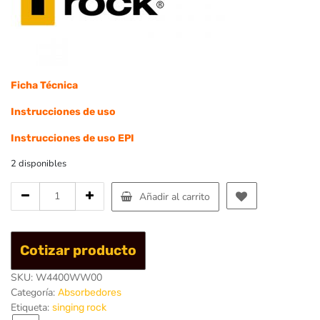
Ficha Técnica
Instrucciones de uso
Instrucciones de uso EPI
2 disponibles
Cantidad
Añadir al carrito
de
Absorbedor
corto
Cotizar producto
Reactor
140
SKU:
W4400WW00
-
Categoría:
Absorbedores
Singing
Etiqueta:
singing rock
Rock