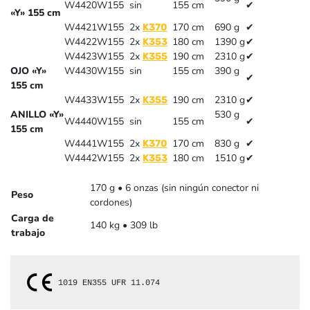
W4420W155
sin
155 cm
✔
«Y» 155 cm
W4421W155
2x
170 cm
690 g
✔
K370
W4422W155
2x
180 cm
1390 g
✔
K353
W4423W155
2x
190 cm
2310 g
✔
K355
OJO «Y»
W4430W155
sin
155 cm
390 g
✔
155 cm
W4433W155
2x
190 cm
2310 g
✔
K355
ANILLO «Y»
530 g
W4440W155
sin
155 cm
✔
155 cm
W4441W155
2x
170 cm
830 g
✔
K370
W4442W155
2x
180 cm
1510 g
✔
K353
170 g • 6 onzas (sin ningún conector ni
Peso
cordones)
Carga de
140 kg • 309 lb
trabajo
1019 
EN355 
UFR 11.074