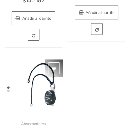
$
140.152
Añadir al carrito
Añadir al carrito
Absorbedores
Quick View