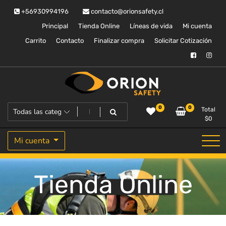
Saltar
+56930994196
contacto@orionsafety.cl
al
contenido
Principal
Tienda Online
Líneas de vida
Mi cuenta
Carrito
Contacto
Finalizar compra
Solicitar Cotización
Equipos de proteccion personal
Orion Safety
0
0
Total
$
0
Mi cuenta
Tienda Online