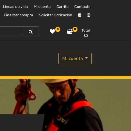
Líneas de vida
Mi cuenta
Carrito
Contacto
Finalizar compra
Solicitar Cotización
0
0
Total
$
0
Mi cuenta