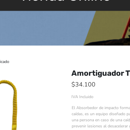
icado
Amortiguador Ti
$
34.100
IVA Incluido
El Absorbedor de impacto forma
caídas, es un equipo diseñado p
una persona en caso de una caíd
prevenir lesiones al desacelerar