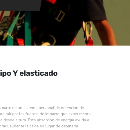
po Y elasticado
 parte de un sistema personal de detención de
ara mitigar las fuerzas de impacto que experimenta
a desde altura. Esta absorción de energía ayuda a
 gradualmente la caída en lugar de detenerla