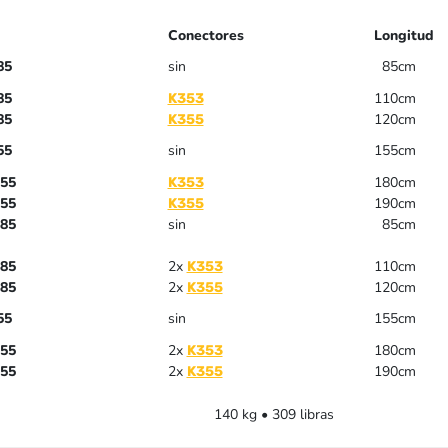
Conectores
Longitud
85
sin
85cm
85
110cm
K353
85
120cm
K355
55
sin
155cm
55
180cm
K353
55
190cm
K355
85
sin
85cm
85
2x
110cm
K353
85
2x
120cm
K355
55
sin
155cm
55
2x
180cm
K353
55
2x
190cm
K355
140 kg • 309 libras