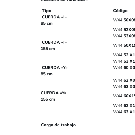
Tipo
Código
CUERDA «I»
W44
50X0
85 cm
W44
52X0
W44
53X0
CUERDA «I»
W44
50X1
155 cm
W44
52
X1
W44
53
X1
CUERDA «Y»
W44
60
X0
85 cm
W44
62
X0
W44
63
X0
CUERDA «Y»
W44
60X1
155 cm
W44
62
X1
W44
63
X1
Carga de trabajo