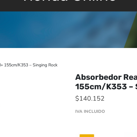
I» 155cm/K353 – Singing Rock
Absorbedor Rea
155cm/K353 – 
$
140.152
IVA INCLUIDO