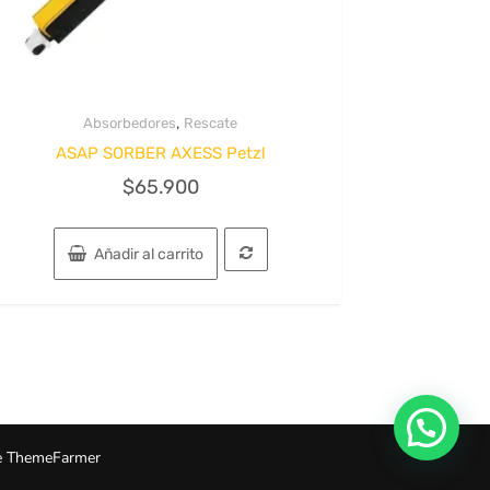
,
Absorbedores
Rescate
Quick View
ASAP SORBER AXESS Petzl
$
65.900
Añadir al carrito
 ThemeFarmer