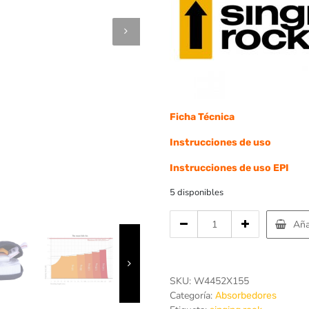
Ficha Técnica
Instrucciones de uso
Instrucciones de uso EPI
5 disponibles
Cantidad
Aña
de
Absorbedor
Reactor
140
SKU:
W4452X155
"I"
Categoría:
Absorbedores
155cm/K353