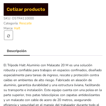
de
Cotizar producto
rescate
aluminio
SKU:
OSTR4110000
con
Categoría:
Rescate
malacate
Marca:
Halt
20
mts
Descripción
El Trípode Halt Aluminio con Malacate 20 M es una solución
robusta y confiable para trabajos en espacios confinados, diseñado
especialmente para tareas de ingreso, rescate y protección contra
caídas en ambientes de alto riesgo. Fabricado en aleación de
aluminio, garantiza durabilidad y una estructura liviana, facilitando
su transporte e instalación. Este equipo cuenta con una polea en la
parte superior, tres patas telescópicas con zapatas antideslizantes
y un malacate con cable de acero de 20 metros, asegurando
eficiencia y seguridad en el manejo del trabajador durante todo el