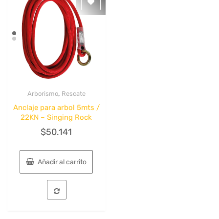
se
pueden
elegir
en
la
página
de
producto
,
Arborismo
Rescate
Quick View
Anclaje para arbol 5mts /
22KN – Singing Rock
$
50.141
Añadir al carrito