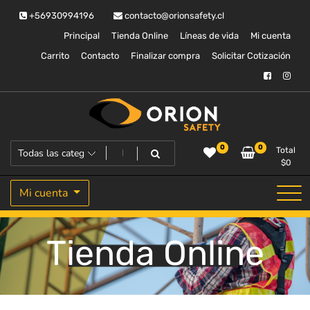
Saltar
+56930994196
contacto@orionsafety.cl
al
contenido
Principal
Tienda Online
Líneas de vida
Mi cuenta
Carrito
Contacto
Finalizar compra
Solicitar Cotización
Equipos de proteccion personal
Orion Safety
0
0
Total
$
0
Mi cuenta
Tienda Online