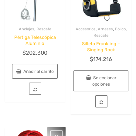
,
,
,
,
Anclajes
Rescate
Accesorios
Arneses
Eólico
Quick View
Quick View
Rescate
Pértiga Telescópica
Aluminio
Silleta Frankling –
Singing Rock
$
202.300
$
174.216
Añadir al carrito
Seleccionar
opciones
Este
producto
tiene
múltiples
variantes.
Las
opciones