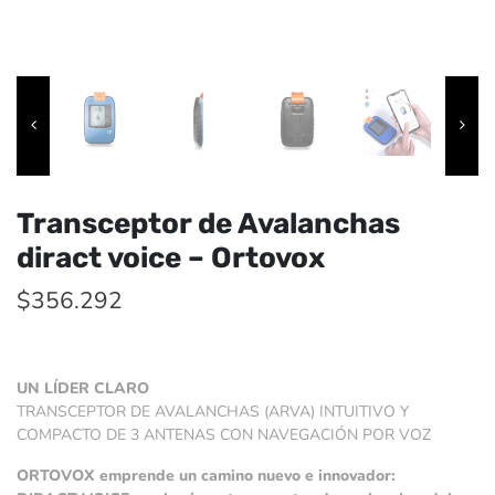
Transceptor de Avalanchas
diract voice – Ortovox
$
356.292
UN LÍDER CLARO
TRANSCEPTOR DE AVALANCHAS (ARVA) INTUITIVO Y
COMPACTO DE 3 ANTENAS CON NAVEGACIÓN POR VOZ
ORTOVOX emprende un camino nuevo e innovador: