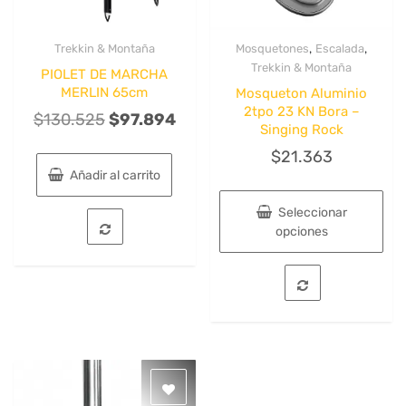
,
,
Trekkin & Montaña
Mosquetones
Escalada
Quick View
Quick View
Trekkin & Montaña
PIOLET DE MARCHA
MERLIN 65cm
Mosqueton Aluminio
2tpo 23 KN Bora –
El
El
$
130.525
$
97.894
Singing Rock
precio
precio
$
21.363
original
actual
Añadir al carrito
era:
es:
Seleccionar
$130.525.
$97.894.
opciones
Este
producto
tiene
múltiples
variantes.
Las
opciones
se