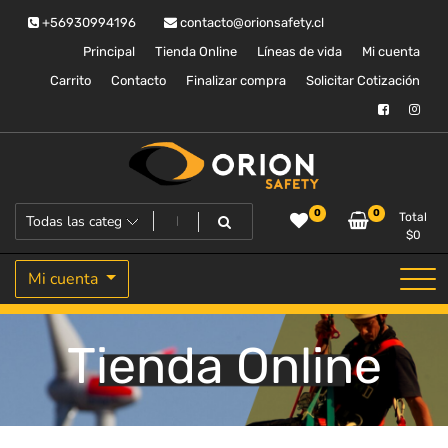
Saltar
+56930994196
contacto@orionsafety.cl
al
contenido
Principal
Tienda Online
Líneas de vida
Mi cuenta
Carrito
Contacto
Finalizar compra
Solicitar Cotización
Equipos de proteccion personal
Orion Safety
0
0
Total
$
0
Mi cuenta
Tienda Online