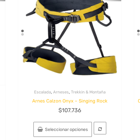
,
,
Escalada
Arneses
Trekkin & Montaña
Quick View
Arnes Calzon Onyx – Singing Rock
$
107.736
Este
producto
Seleccionar opciones
tiene