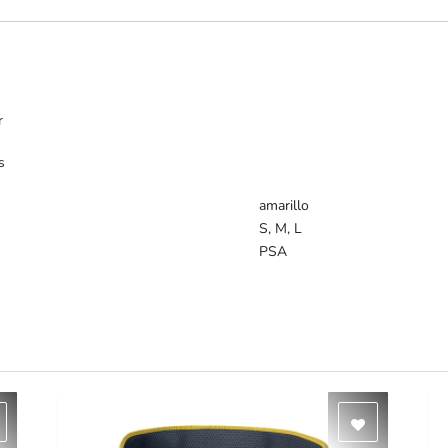
r
s
amarillo
S, M, L
PSA