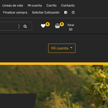
Líneas de vida
Mi cuenta
Carrito
Contacto
Finalizar compra
Solicitar Cotización
0
0
Total
$
0
Mi cuenta