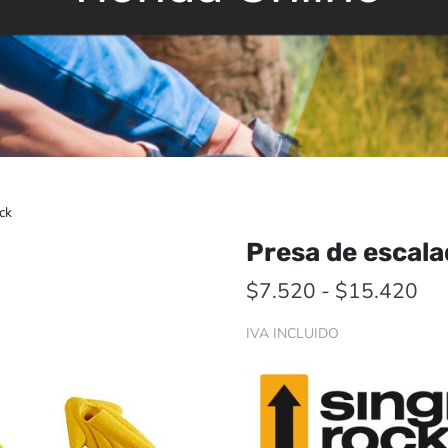
ck
Presa de escala
Ra
$
7.520
-
$
15.420
de
IVA INCLUIDO
pre
de
$7
has