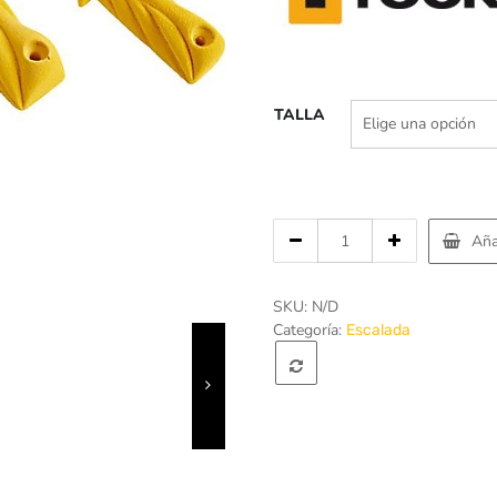
$1
TALLA
Cantidad
Aña
de
Presa
de
SKU:
N/D
escalada
Categoría:
Escalada
-
Singing
Rock