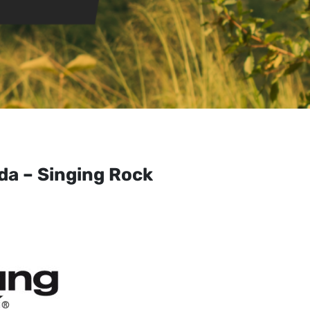
da – Singing Rock
ngo
cios:
sde
.520
ta