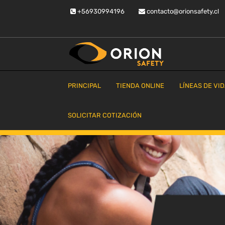
Saltar
+56930994196
contacto@orionsafety.cl
al
contenido
Equipos de proteccion personal
Orion Safety
PRINCIPAL
TIENDA ONLINE
LÍNEAS DE VI
SOLICITAR COTIZACIÓN