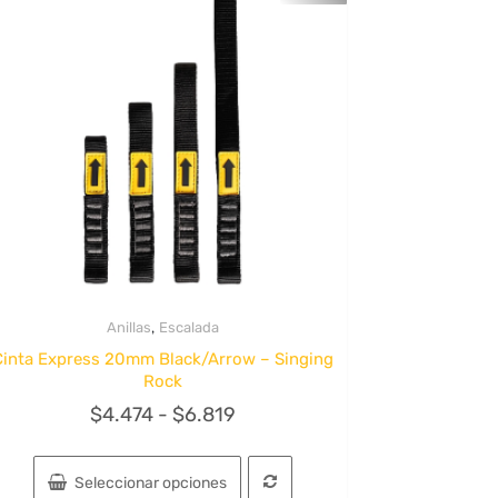
,
Anillas
Escalada
Quick View
Cinta Express 20mm Black/Arrow – Singing
Rock
Rango
$
4.474
-
$
6.819
de
Este
precios:
producto
Seleccionar opciones
tiene