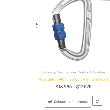
,
,
Escalada
Mosquetones
Trekkin & Montaña
Quick View
Mosqueton Aluminio Colt – Singing Rock
Rango
$
13.985
-
$
17.575
de
Este
precios:
producto
Seleccionar opciones
tiene
desde