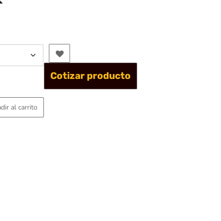
5.420
Cotizar producto
dir al carrito