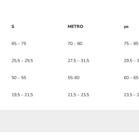
S
METRO
yo
65 – 75
70 – 80
75 – 85
25,5 – 29,5
27,5 – 31,5
29,5 – 
50 – 55
55-60
60 – 65
19,5 – 21,5
21,5 – 23,5
23,5 – 