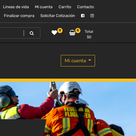
Líneas de vida
Mi cuenta
Carrito
Contacto
Finalizar compra
Solicitar Cotización
0
0
Total
$
0
Mi cuenta