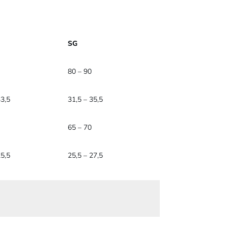
SG
80 – 90
33,5
31,5 – 35,5
65 – 70
25,5
25,5 – 27,5