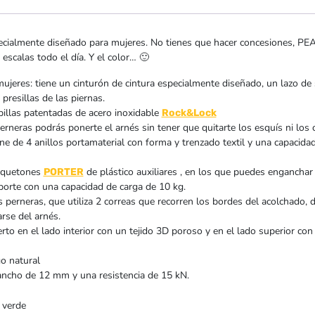
ecialmente diseñado para mujeres. No tienes que hacer concesiones, PEAR
scalas todo el día. Y el color… 🙂
ujeres: tiene un cinturón de cintura especialmente diseñado, un lazo de
 presillas de las piernas.
illas patentadas de acero inoxidable
Rock&Lock
erneras podrás ponerte el arnés sin tener que quitarte los esquís ni los
ne de 4 anillos portamaterial con forma y trenzado textil y una capacidad
osquetones
de plástico auxiliares , en los que puedes enganchar 
PORTER
sporte con una capacidad de carga de 10 kg.
 perneras, que utiliza 2 correas que recorren los bordes del acolchado, d
rse del arnés.
o en el lado interior con un tejido 3D poroso y en el lado superior con un
o natural
ancho de 12 mm y una resistencia de 15 kN.
 verde