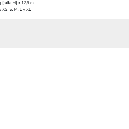
 [talla M] • 12,9 oz
s XS, S, M, L y XL