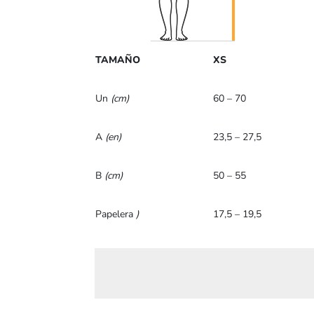
TAMAÑO
XS
Un
(cm)
60 – 70
A
(en)
23,5 – 27,5
B
(cm)
50 – 55
Papelera
)
17,5 – 19,5