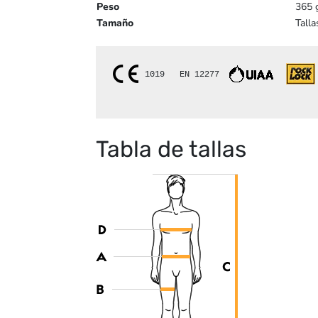
Peso
365 g
Tamaño
Talla
1019   
EN 12277  
Tabla de tallas