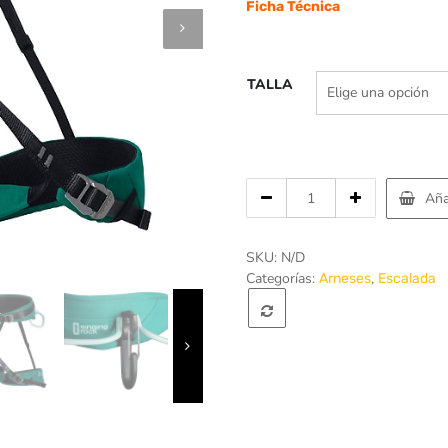
Ficha Técnica
TALLA
Cantidad
Aña
de
Arnes
Climbing
SKU:
N/D
PEARL
Categorías:
,
Arneses
Escalada
-
Singing
Rock