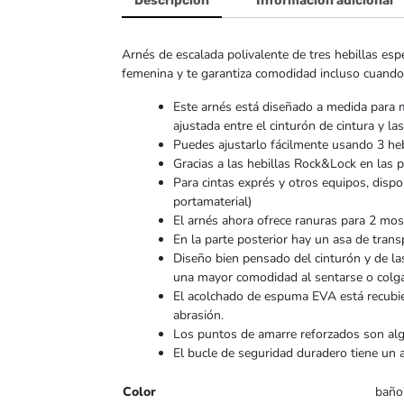
Descripción
Información adicional
Arnés de escalada polivalente de tres hebillas esp
femenina y te garantiza comodidad incluso cuando e
Este arnés está diseñado a medida para m
ajustada entre el cinturón de cintura y las
Puedes ajustarlo fácilmente usando 3 heb
Gracias a las hebillas Rock&Lock en las p
Para cintas exprés y otros equipos, dispo
portamaterial)
El arnés ahora ofrece ranuras para 2 m
En la parte posterior hay un asa de tran
Diseño bien pensado del cinturón y de las
una mayor comodidad al sentarse o colga
El acolchado de espuma EVA está recubiert
abrasión.
Los puntos de amarre reforzados son alg
El bucle de seguridad duradero tiene un 
Color
baño