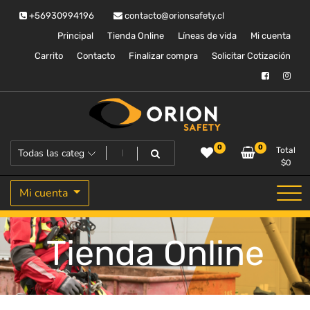
Saltar
+56930994196
contacto@orionsafety.cl
al
contenido
Principal
Tienda Online
Líneas de vida
Mi cuenta
Carrito
Contacto
Finalizar compra
Solicitar Cotización
Equipos de proteccion personal
Orion Safety
0
0
Total
$
0
Mi cuenta
Tienda Online