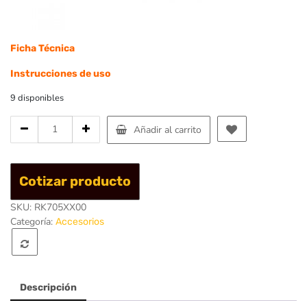
Ficha Técnica
Instrucciones de uso
9 disponibles
Cantidad
Añadir al carrito
de
Gancho
Captain
Cotizar producto
13cm
-
SKU:
RK705XX00
Singing
Categoría:
Accesorios
Rock
Descripción