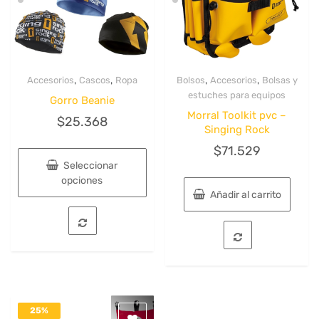
,
,
,
,
Accesorios
Cascos
Ropa
Bolsos
Accesorios
Bolsas y
Quick View
Quick View
estuches para equipos
Gorro Beanie
Morral Toolkit pvc –
$
25.368
Singing Rock
$
71.529
Seleccionar
opciones
Añadir al carrito
Este
producto
tiene
múltiples
variantes.
Las
opciones
se
25%