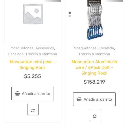
,
,
,
,
Mosquetones
Accesorios
Mosquetones
Escalada
Quick View
Quick View
,
Escalada
Trekkin & Montaña
Trekkin & Montaña
Mosqueton mini pear –
Mosqueton Aluminio16
Singing Rock
wire / 6Pack Colt –
Singing Rock
$
5.255
$
158.219
Añadir al carrito
Añadir al carrito