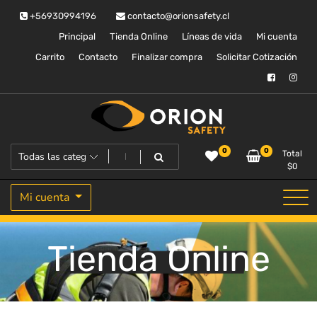
Saltar
+56930994196
contacto@orionsafety.cl
al
contenido
Principal
Tienda Online
Líneas de vida
Mi cuenta
Carrito
Contacto
Finalizar compra
Solicitar Cotización
Equipos de proteccion personal
Orion Safety
0
0
Total
$
0
Mi cuenta
Tienda Online