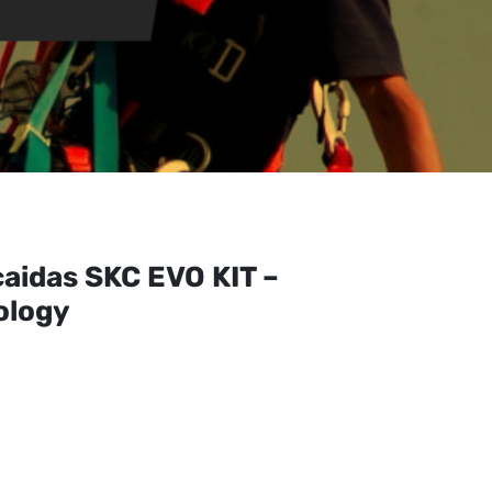
caidas SKC EVO KIT –
ology