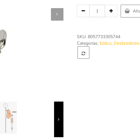
Cantidad
Aña
de
Deslizador
anticaidas
SKC
SKU:
8057733305744
EVO
Categorías:
,
Eólico
Deslizadores
KIT
-
Climbing
Technology