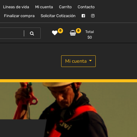
Líneas de vida
Mi cuenta
Carrito
Contacto
Finalizar compra
Solicitar Cotización
0
0
Total
$
0
Mi cuenta