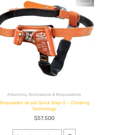
,
Arborismo
Deslizadores & Bloqueadores
Quick View
Bloqueador de pie Quick Step-S – Climbing
Technology
$
57.500
Este
producto