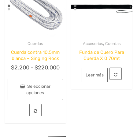
,
Cuerdas
Accesorios
Cuerdas
Quick View
Quick View
Cuerda contra 10,5mm
Funda de Cuero Para
blanca – Singing Rock
Cuerda X 0.70mt
Rango
$
2.200
-
$
220.000
de
Leer más
precios:
Seleccionar
desde
opciones
$2.200
Este
hasta
producto
tiene
$220.000
múltiples
variantes.
Las