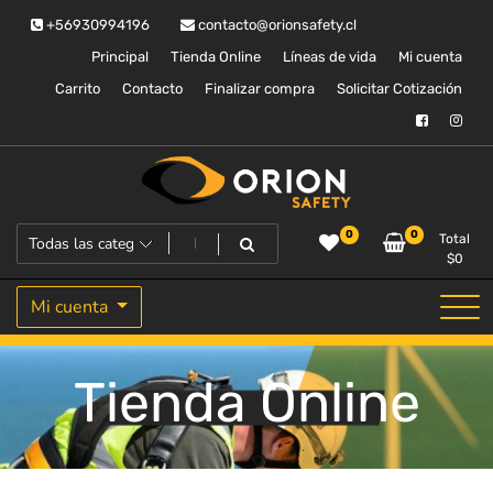
Saltar
+56930994196
contacto@orionsafety.cl
al
contenido
Principal
Tienda Online
Líneas de vida
Mi cuenta
Carrito
Contacto
Finalizar compra
Solicitar Cotización
Equipos de proteccion personal
Orion Safety
0
0
Total
$
0
Mi cuenta
Tienda Online