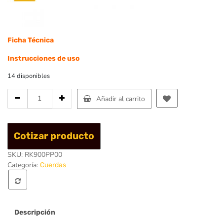
Ficha Técnica
Instrucciones de uso
14 disponibles
Cantidad
Añadir al carrito
de
Protector
de
Cotizar producto
Cuerda
Atika
SKU:
RK900PP00
-
Categoría:
Cuerdas
Singing
Rock
Descripción