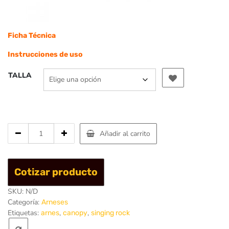
Ficha Técnica
Instrucciones de uso
TALLA
Cantidad
Añadir al carrito
de
Arnes
Junior
Cotizar producto
AKA
-
SKU:
N/D
Singing
Categoría:
Arneses
Rock
Etiquetas:
,
,
arnes
canopy
singing rock