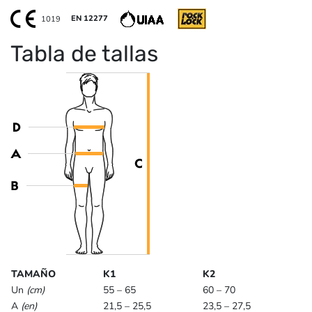
1019
EN 12277
Tabla de tallas
TAMAÑO
K1
K2
Un
(cm)
55 – 65
60 – 70
A
(en)
21,5 – 25,5
23,5 – 27,5