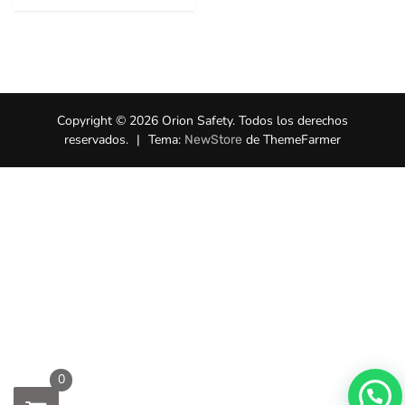
múltiples
variantes.
Las
opciones
se
pueden
Copyright © 2026 Orion Safety. Todos los derechos
elegir
reservados.
|
Tema:
de ThemeFarmer
NewStore
en
la
página
de
producto
0