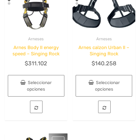
Arneses
Arneses
Quick View
Quick View
Arnes Body II energy
Arnes calzon Urban II –
speed – Singing Rock
Singing Rock
$
311.102
$
140.258
Seleccionar
Seleccionar
opciones
opciones
Este
Este
producto
producto
tiene
tiene
múltiples
múltiples
variantes.
variantes.
Las
Las
opciones
opciones