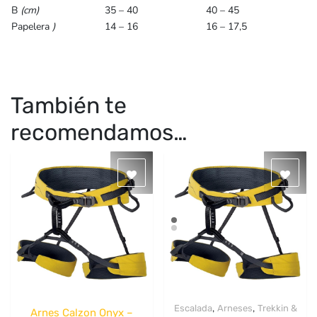
B
(cm)
35 – 40
40 – 45
Papelera
)
14 – 16
16 – 17,5
También te
recomendamos…
,
,
Escalada
Arneses
Trekkin &
Arnes Calzon Onyx –