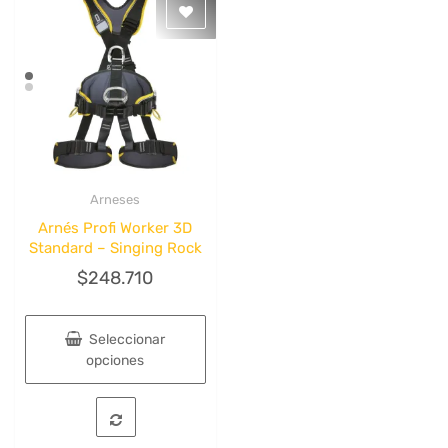
se
se
pueden
pueden
elegir
elegir
en
en
la
la
página
página
de
de
producto
producto
Arneses
Quick View
Arnés Profi Worker 3D
Standard – Singing Rock
$
248.710
Seleccionar
opciones
Este
producto
tiene