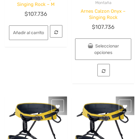
Quick View
Quick View
Montaña
Singing Rock – M
Arnes Calzon Onyx –
$
107.736
Singing Rock
$
107.736
Añadir al carrito
Seleccionar
opciones
Este
producto
tiene
múltiples
variantes.
Las
opciones
se
pueden
elegir
en
la