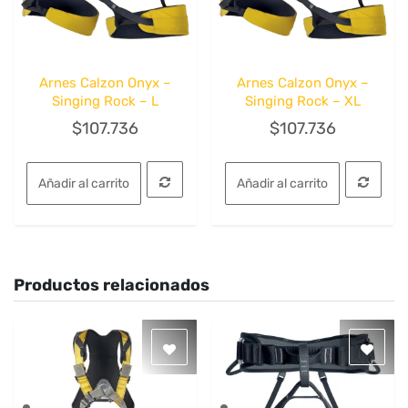
página
de
producto
Arnes Calzon Onyx –
Arnes Calzon Onyx –
Quick View
Quick View
Singing Rock – L
Singing Rock – XL
$
107.736
$
107.736
Añadir al carrito
Añadir al carrito
Productos relacionados