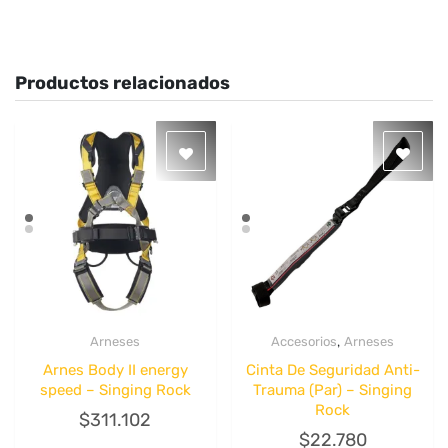
Productos relacionados
,
Arneses
Accesorios
Arneses
Quick View
Quick View
Arnes Body II energy
Cinta De Seguridad Anti-
speed – Singing Rock
Trauma (Par) – Singing
Rock
$
311.102
$
22.780