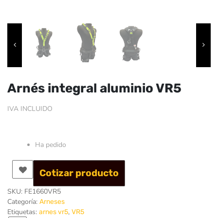
Arnés integral aluminio VR5
IVA INCLUIDO
Ha pedido
Cotizar producto
SKU:
FE1660VR5
Categoría:
Arneses
Etiquetas:
,
arnes vr5
VR5