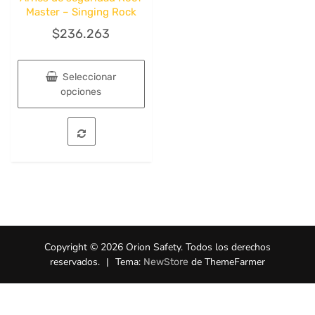
Master – Singing Rock
$
236.263
Seleccionar
opciones
Este
producto
tiene
múltiples
variantes.
Las
opciones
se
pueden
Copyright © 2026 Orion Safety. Todos los derechos
elegir
reservados.
|
Tema:
de ThemeFarmer
NewStore
en
la
página
de