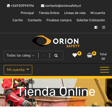
Saltar
+56930994196
contacto@orionsafety.cl
al
contenido
Principal
Tienda Online
Líneas de vida
Mi cuenta
Carrito
Contacto
Finalizar compra
Solicitar Cotización
Equipos de proteccion personal
Orion Safety
0
0
Total
$
0
Mi cuenta
Tienda Online