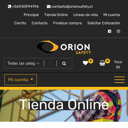
Saltar
+56930994196
contacto@orionsafety.cl
al
contenido
Principal
Tienda Online
Líneas de vida
Mi cuenta
Carrito
Contacto
Finalizar compra
Solicitar Cotización
Equipos de proteccion personal
Orion Safety
0
0
Total
$
0
Mi cuenta
Tienda Online