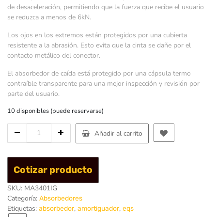
de desaceleración, permitiendo que la fuerza que recibe el usuario
se reduzca a menos de 6kN.
Los ojos en los extremos están protegidos por una cubierta
resistente a la abrasión. Esto evita que la cinta se dañe por el
contacto metálico del conector.
El absorbedor de caída está protegido por una cápsula termo
contraíble transparente para una mejor inspección y revisión por
parte del usuario.
10 disponibles (puede reservarse)
Cantidad
Añadir al carrito
de
Amortiguador
Ignifugo
Cotizar producto
Tipo
Y
SKU:
MA3401IG
Categoría:
Absorbedores
Etiquetas:
,
,
absorbedor
amortiguador
eqs