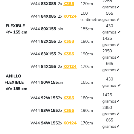
2255
W44
83X085
2x
120cm
K355
gramos
✔
100
565
W44
84X085
2x
K0124
centímetros
gramos
✔
FLEXIBLE
430
W44
80X155
sin
155cm
«Y» 155 cm
gramos
✔
1425
W44
82X155
2x
180cm
K353
gramos
✔
2350
W44
83X155
2x
190cm
K355
gramos
✔
665
W44
84X155
2x
170cm
K0124
gramos
✔
ANILLO
430
FLEXIBLE
W44
90W155
sin
155cm
gramos
✔
«Y» 155 cm
1425
W44
92W155
2x
180cm
K353
gramos
✔
2350
W44
93W155
2x
190cm
K355
gramos
✔
665
W44
94W155
2x
170cm
K0124
gramos
✔