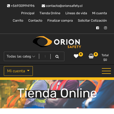
Saltar
+56930994196
contacto@orionsafety.cl
al
contenido
Principal
Tienda Online
Líneas de vida
Mi cuenta
Carrito
Contacto
Finalizar compra
Solicitar Cotización
Equipos de proteccion personal
Orion Safety
0
0
Total
$
0
Mi cuenta
Tienda Online