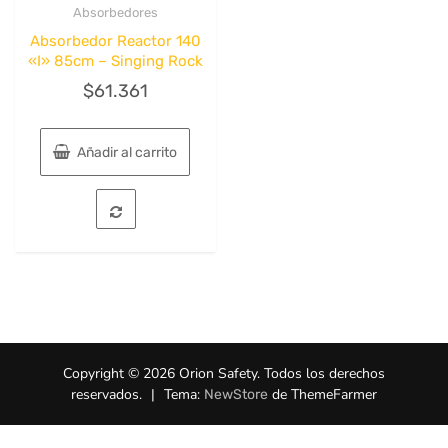
Absorbedores
Quick View
Absorbedor Reactor 140
«I» 85cm – Singing Rock
$
61.361
Añadir al carrito
Copyright © 2026 Orion Safety. Todos los derechos
reservados.
|
Tema:
de ThemeFarmer
NewStore