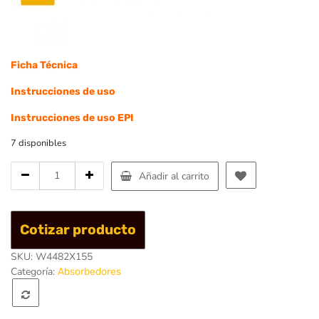
Ficha Técnica
Instrucciones de uso
Instrucciones de uso EPI
7 disponibles
Cantidad
Añadir al carrito
de
Absorbedor
Reactor
Cotizar producto
140
Flex
SKU:
W4482X155
"Y"
Categoría:
Absorbedores
155cm/K353