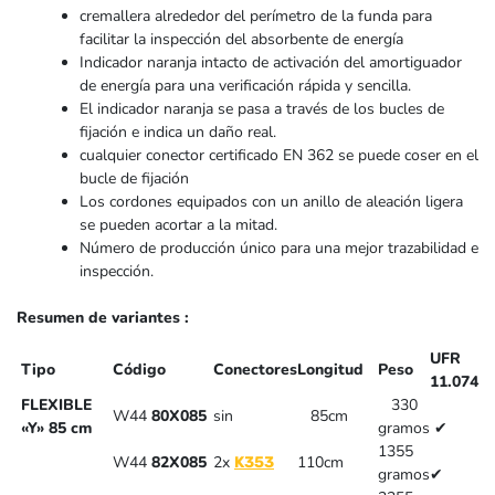
cremallera alrededor del perímetro de la funda para
facilitar la inspección del absorbente de energía
Indicador naranja intacto de activación del amortiguador
de energía para una verificación rápida y sencilla.
El indicador naranja se pasa a través de los bucles de
fijación e indica un daño real.
cualquier conector certificado EN 362 se puede coser en el
bucle de fijación
Los cordones equipados con un anillo de aleación ligera
se pueden acortar a la mitad.
Número de producción único para una mejor trazabilidad e
inspección.
Resumen de variantes
:
UFR
Tipo
Código
Conectores
Longitud
Peso
11.074
FLEXIBLE
330
W44
80X085
sin
85cm
«Y» 85 cm
gramos
✔
1355
W44
82X085
2x
110cm
K353
gramos
✔