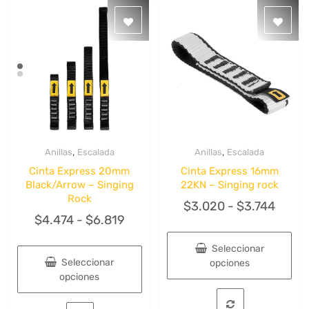
,
,
Anillas
Escalada
Anillas
Escalada
Quick View
Quick View
Cinta Express 20mm
Cinta Express 16mm
Black/Arrow – Singing
22KN – Singing rock
Rock
Rang
$
3.020
-
$
3.744
Rango
$
4.474
-
$
6.819
de
de
precio
Seleccionar
precios:
desd
Seleccionar
opciones
desde
opciones
$3.0
Este
$4.474
hasta
Este
producto