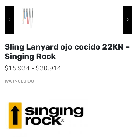
Sling Lanyard ojo cocido 22KN –
Singing Rock
Rango
$
15.934
-
$
30.914
de
IVA INCLUIDO
precios:
desde
$15.934
hasta
$30.914