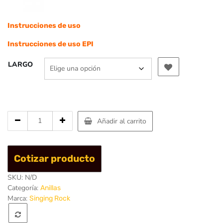
Instrucciones de uso
Instrucciones de uso EPI
LARGO
Cantidad
Añadir al carrito
de
Sling
Lanyard
Cotizar producto
ojo
cocido
SKU:
N/D
22KN
Categoría:
Anillas
-
Marca:
Singing Rock
Singing
Rock