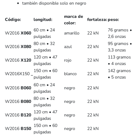
también disponible solo en negro
marca de
Código:
longitud:
fortaleza:
peso:
color:
60 cm • 24
76 gramos •
W2016
X060
amarillo
22 kN
pulgadas
2,6 onzas
80 cm • 32
95 gramos •
W2016
X080
azul
22 kN
pulgadas
3,3 onzas
120 cm • 47
113 gramos
W2016
X120
rojo
22 kN
pulgadas
• 4 onzas
150 cm • 60
142 gramos
W2016X150
_
blanco
22 kN
pulgadas
• 5 onzas
60 cm • 24
W2016
B060
negro
22 kN
pulgadas
80 cm • 32
W2016
B080
negro
22 kN
pulgadas
120 cm • 47
W2016
B120
negro
22 kN
pulgadas
150 cm • 60
W2016
B150
negro
22 kN
pulgadas