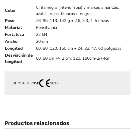
Cinta negra (interior roja) y marcas amarillas,
Color
azules, rojas, blancas o negras.
Peso
76, 95, 113, 142 g • 2,6, 3,3, 4, 5 onzas
Material
Pensilvania
Fortaleza
22 kN
Ancho
20mm
Longitud
60, 80, 120, 150 cm • 24, 32, 47, 60 pulgadas
Desviación de
60, 80 cm +/- 2 cm; 120, 150cm-2/+4cm
longitud
EN 354
EN 795B
1019
Productos relacionados