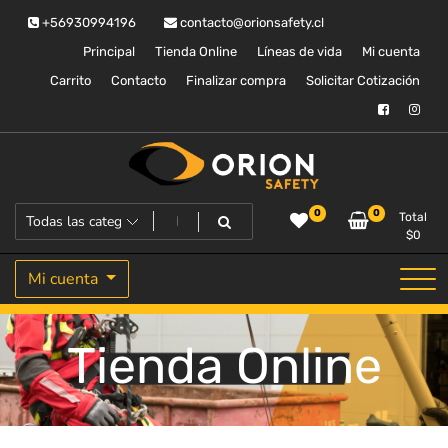
Saltar
+56930994196
contacto@orionsafety.cl
al
contenido
Principal
Tienda Online
Líneas de vida
Mi cuenta
Carrito
Contacto
Finalizar compra
Solicitar Cotización
Equipos de proteccion personal
Orion Safety
0
0
Total
$
0
Mi cuenta
Tienda Online