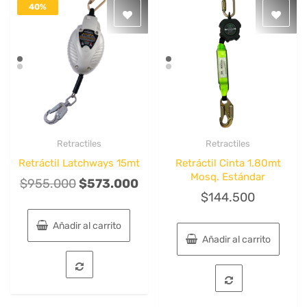
40%
DESACTIVADO
Retractiles
Retractiles
Quick View
Quick View
Retráctil Latchways 15mt
Retráctil Cinta 1.80mt
Mosq. Estándar
El
El
$
955.000
$
573.000
$
144.500
precio
precio
original
actual
Añadir al carrito
era:
es:
Añadir al carrito
$955.000.
$573.000.