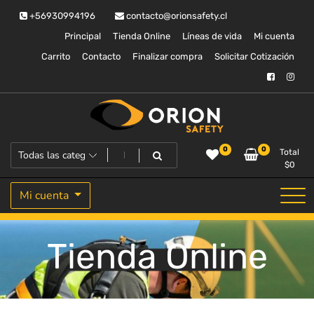
Saltar
+56930994196
contacto@orionsafety.cl
al
contenido
Principal
Tienda Online
Líneas de vida
Mi cuenta
Carrito
Contacto
Finalizar compra
Solicitar Cotización
Equipos de proteccion personal
Orion Safety
0
0
Total
$
0
Mi cuenta
Tienda Online