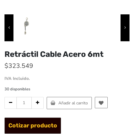
Retráctil Cable Acero 6mt
$
323.549
IVA Incluido.
30 disponibles
Cantidad
Añadir al carrito
de
Retráctil
Cable
Cotizar producto
Acero
6mt