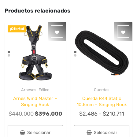
Productos relacionados
¡Oferta!
,
Arneses
Eólico
Cuerdas
Quick View
Quick View
Arnes Wind Master –
Cuerda R44 Static
Singing Rock
10.5mm – Singing Rock
El
El
Ran
$
440.000
$
396.000
$
2.486
-
$
210.711
precio
precio
de
original
actual
preci
Seleccionar
Seleccionar