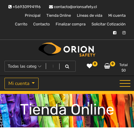
Saltar
+56930994196
contacto@orionsafety.cl
al
contenido
Principal
Tienda Online
Líneas de vida
Mi cuenta
Carrito
Contacto
Finalizar compra
Solicitar Cotización
Equipos de proteccion personal
Orion Safety
0
0
Total
$
0
Mi cuenta
Tienda Online