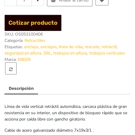
Añadir al carrito
de
Retractil
Cable
Cotizar producto
6mts
(20ft)
SKU:
OS053100406
KL-
Categoría:
Retractiles
9300
Etiquetas:
,
,
,
,
,
anclaje
anclajes
linea de vida
rescate
retráctil
-
,
,
,
seguridad en altura
SRL
trabajos en altura
trabajos verticales
Kabeen
Marca:
KBEEN
Descripción
Línea de vida vertical retráctil automática, carcasa plástica de gran
resistencia en su interior, un dispositivo de bloqueo rápido que se
acciona por caída libre con gancho giratorio.
Cable de acero galvanizado diámetro 7x19x3/1 .