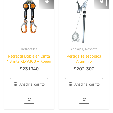
,
Retractiles
Anclajes
Rescate
Quick View
Quick View
Retractil Doble en Cinta
Pértiga Telescópica
1.8 mts KL-9300 – Kbeen
Aluminio
$
231.740
$
202.300
Añadir al carrito
Añadir al carrito