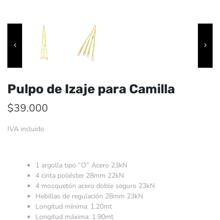
Pulpo de Izaje para Camilla
$
39.000
IVA incluido
1 argolla tipo “O” Acero 23kN
4 cinta poliéster 28mm 22kN
4 mosquetón acero doble seguro 23kN
Hebillas de regulación 28mm 23kN
Longitud mínima: 1.20mt
Longitud máxima: 1.90mt