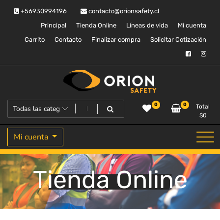
Saltar
+56930994196
contacto@orionsafety.cl
al
contenido
Principal
Tienda Online
Líneas de vida
Mi cuenta
Carrito
Contacto
Finalizar compra
Solicitar Cotización
Equipos de proteccion personal
Orion Safety
0
0
Total
$
0
Mi cuenta
Tienda Online