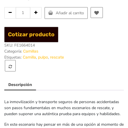
Cantidad
Añadir al carrito
de
Pulpo
de
Cotizar producto
Izaje
para
SKU:
FE1664014
Camilla
Categoría:
Camillas
Etiquetas:
,
,
Camilla
pulpo
rescate
Descripción
La inmovilización y transporte seguros de personas accidentadas
son pasos fundamentales en muchos escenarios de rescate, y
pueden suponer una auténtica prueba para equipos y habilidades.
En este escenario hay pensar en más de una opción al momento de