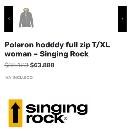
Poleron hodddy full zip T/XL
woman – Singing Rock
El
El
$
85.183
$
63.888
precio
precio
IVA INCLUIDO
original
actual
era:
es:
$85.183.
$63.888.