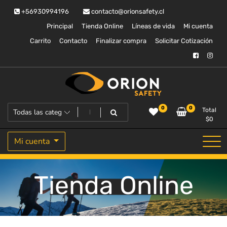
Saltar
+56930994196
contacto@orionsafety.cl
al
contenido
Principal
Tienda Online
Líneas de vida
Mi cuenta
Carrito
Contacto
Finalizar compra
Solicitar Cotización
Equipos de proteccion personal
Orion Safety
0
0
Total
$
0
Mi cuenta
Tienda Online