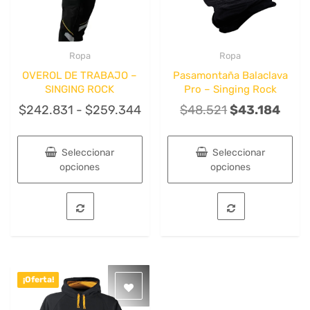
Ropa
Ropa
Quick View
Quick View
OVEROL DE TRABAJO –
Pasamontaña Balaclava
SINGING ROCK
Pro – Singing Rock
Rango
El
El
$
242.831
-
$
259.344
$
48.521
$
43.184
de
precio
preci
precios:
original
actua
Seleccionar
Seleccionar
desde
era:
es:
opciones
opciones
$242.831
$48.521.
$43.
Este
Este
hasta
producto
producto
tiene
tiene
$259.344
múltiples
múltiples
variantes.
variantes.
Las
Las
opciones
opciones
¡Oferta!
se
se
pueden
pueden