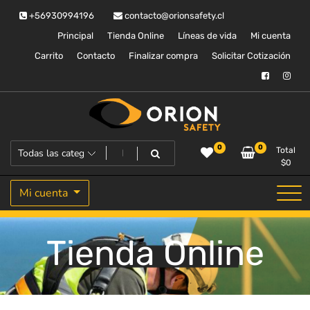
Saltar
+56930994196
contacto@orionsafety.cl
al
contenido
Principal
Tienda Online
Líneas de vida
Mi cuenta
Carrito
Contacto
Finalizar compra
Solicitar Cotización
Equipos de proteccion personal
Orion Safety
0
0
Total
$
0
Mi cuenta
Tienda Online