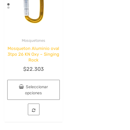
en
la
página
de
producto
Mosquetones
Quick View
Mosqueton Aluminio oval
3tpo 26 KN Oxy – Singing
Rock
$
22.303
Seleccionar
opciones
Este
producto
tiene
múltiples
variantes.