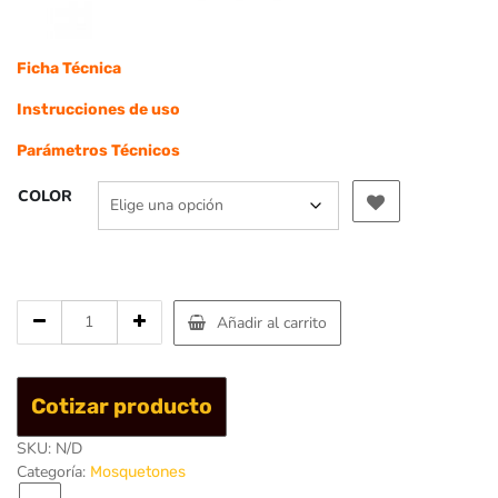
Ficha Técnica
Instrucciones de uso
Parámetros Técnicos
COLOR
Cantidad
Añadir al carrito
de
Mosqueton
Oval
Cotizar producto
Aluminio
3tpo
SKU:
N/D
26
Categoría:
Mosquetones
KN
-