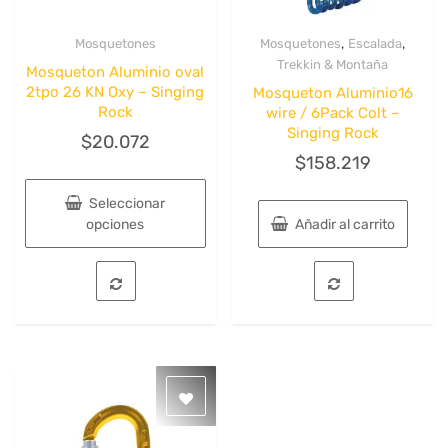
,
,
Mosquetones
Mosquetones
Escalada
Quick View
Quick View
Trekkin & Montaña
Mosqueton Aluminio oval
2tpo 26 KN Oxy – Singing
Mosqueton Aluminio16
Rock
wire / 6Pack Colt –
Singing Rock
$
20.072
$
158.219
Seleccionar
opciones
Añadir al carrito
Este
producto
tiene
múltiples
variantes.
Las
opciones
se
pueden
elegir