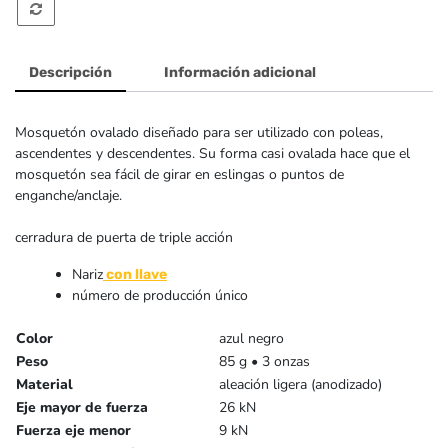
Singing
Rock
Descripción
Información adicional
Mosquetón ovalado diseñado para ser utilizado con poleas,
ascendentes y descendentes. Su forma casi ovalada hace que el
mosquetón sea fácil de girar en eslingas o puntos de
enganche/anclaje.
cerradura de puerta de triple acción
Nariz
con llave
número de producción único
Color
azul negro
Peso
85 g • 3 onzas
Material
aleación ligera (anodizado)
Eje mayor de fuerza
26 kN
Fuerza eje menor
9 kN