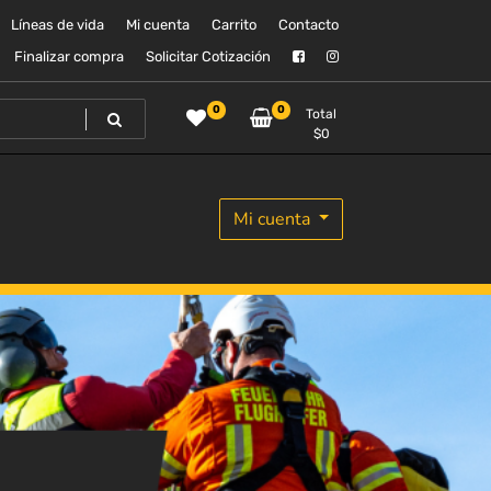
Líneas de vida
Mi cuenta
Carrito
Contacto
Finalizar compra
Solicitar Cotización
0
0
Total
$
0
Mi cuenta