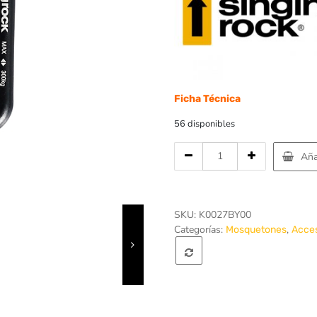
Ficha Técnica
56 disponibles
Cantidad
Aña
de
Mosqueton
aluminio
mini
SKU:
K0027BY00
D
Categorías:
,
Mosquetones
Acces
Rosca
3
KN
-
Singing
Rock