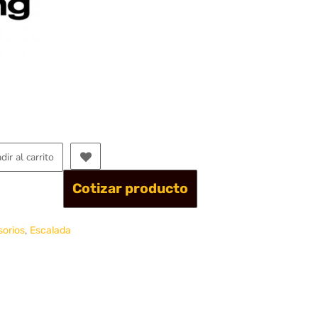
dir al carrito
Cotizar producto
,
orios
Escalada