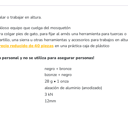
ar o trabajar en altura.
valioso equipo que cuelga del mosquetón
 colgar pies de gato, para fijar al arnés una herramienta para tuercas o
tillo, una sierra u otras herramientas y accesorios para trabajos en altu
en una práctica caja de plástico
recio reducido de 40 piezas
 personal y no se utiliza para asegurar personas!
negro + bronce
bzonze + negro
28 g • 1 onza
aleación de aluminio (anodizado)
3 kN
12mm