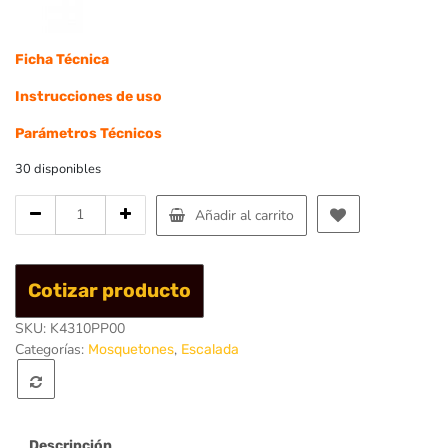
Ficha Técnica
Instrucciones de uso
Parámetros Técnicos
30 disponibles
Cantidad
Añadir al carrito
de
Mosqueton
Acero
Cotizar producto
tipo
D
SKU:
K4310PP00
Artwall
Categorías:
,
Mosquetones
Escalada
30
KN
-
Singing
Rock
Descripción