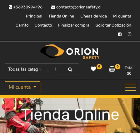
Saltar
+56930994196
contacto@orionsafety.cl
al
contenido
Principal
Tienda Online
Líneas de vida
Mi cuenta
Carrito
Contacto
Finalizar compra
Solicitar Cotización
Equipos de proteccion personal
Orion Safety
0
0
Total
$
0
Mi cuenta
Tienda Online