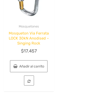
la
página
de
producto
Mosquetones
Quick View
Mosqueton Via Ferrata
LOCK 30kN Anodised –
Singing Rock
$
17.457
Añadir al carrito