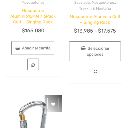
,
,
Mosquetones
Escalada
Mosquetones
Quick View
Quick View
Trekkin & Montaña
Mosqueton
Aluminio16MM / 6Pack
Mosqueton Aluminio Colt
Colt – Singing Rock
– Singing Rock
$
165.080
Ran
$
13.985
-
$
17.575
de
preci
Añadir al carrito
Seleccionar
desd
opciones
$13.
Este
hast
producto
tiene
$17.
múltiples
variantes.
Las
opciones
se
pueden
elegir
en